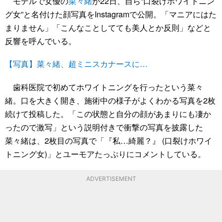
モデルで女優の
菜々緒
が22日、自ら“口裂けホワイトニン
グ女”と名付けた顔写真をInstagramで公開。「マニアにはた
まりません」「こんなことしてても美人とか反則」などと
反響を呼んでいる。
【写真】菜々緒、超ミニスカナースに…
歯科医院で初めてホワイトニングを行ったという菜々
緒。口を大きく開き、施術中の様子がよくわかる写真を2枚
続けて投稿した。「この状態と自分の顔があまりにも凄か
ったので激写」という説明付きで衝撃の写真を披露した
菜々緒は、2枚目の写真で「『私…綺麗？』 (口裂けホワイ
トニング女)」とユーモアたっぷりにコメントしている。
ADVERTISEMENT