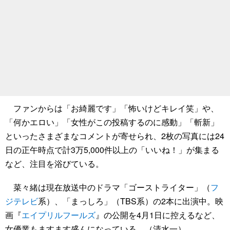
ファンからは「お綺麗です」「怖いけどキレイ笑」や、
「何かエロい」「女性がこの投稿するのに感動」「斬新」
といったさまざまなコメントが寄せられ、2枚の写真には24
日の正午時点で計3万5,000件以上の「いいね！」が集まる
など、注目を浴びている。
菜々緒は現在放送中のドラマ「ゴーストライター」（
フ
ジテレビ
系）、「まっしろ」（TBS系）の2本に出演中。映
画『
エイプリルフールズ
』の公開を4月1日に控えるなど、
女優業もますます盛んになっている。（清水一）