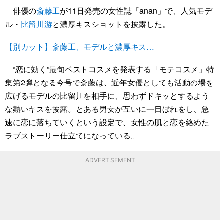
俳優の
斎藤工
が11日発売の女性誌「anan」で、人気モデ
ル・
比留川游
と濃厚キスショットを披露した。
【別カット】斎藤工、モデルと濃厚キス…
“恋に効く”最旬ベストコスメを発表する「モテコスメ」特
集第2弾となる今号で斎藤は、近年女優としても活動の場を
広げるモデルの比留川を相手に、思わずドキッとするよう
な熱いキスを披露。とある男女が互いに一目ぼれをし、急
速に恋に落ちていくという設定で、女性の肌と恋を絡めた
ラブストーリー仕立てになっている。
ADVERTISEMENT