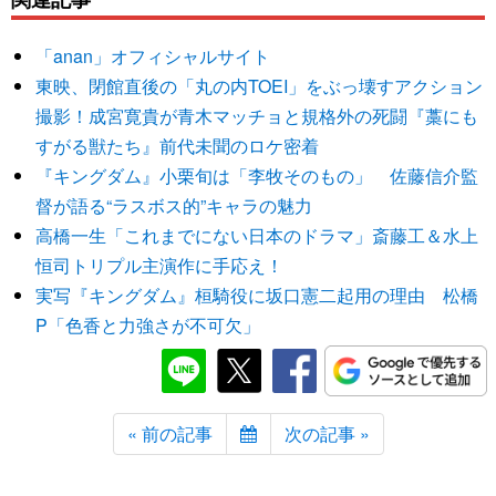
「anan」オフィシャルサイト
東映、閉館直後の「丸の内TOEI」をぶっ壊すアクション
撮影！成宮寛貴が青木マッチョと規格外の死闘『藁にも
すがる獣たち』前代未聞のロケ密着
『キングダム』小栗旬は「李牧そのもの」 佐藤信介監
督が語る“ラスボス的”キャラの魅力
高橋一生「これまでにない日本のドラマ」斎藤工＆水上
恒司トリプル主演作に手応え！
実写『キングダム』桓騎役に坂口憲二起用の理由 松橋
P「色香と力強さが不可欠」
« 前の記事
次の記事 »