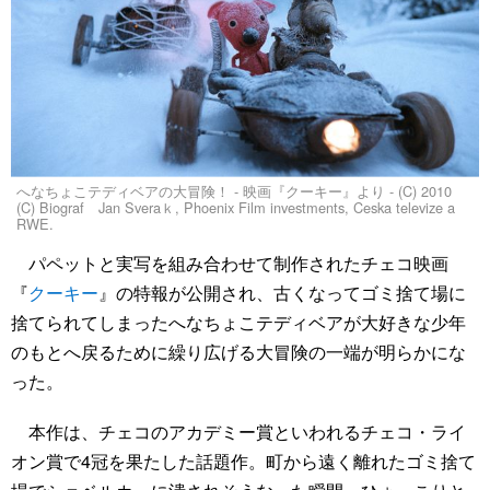
へなちょこテディベアの大冒険！ - 映画『クーキー』より - (C) 2010
(C) Biograf Jan Sveraｋ, Phoenix Film investments, Ceska televize a
RWE.
パペットと実写を組み合わせて制作されたチェコ映画
『
クーキー
』の特報が公開され、古くなってゴミ捨て場に
捨てられてしまったへなちょこテディベアが大好きな少年
のもとへ戻るために繰り広げる大冒険の一端が明らかにな
った。
本作は、チェコのアカデミー賞といわれるチェコ・ライ
オン賞で4冠を果たした話題作。町から遠く離れたゴミ捨て