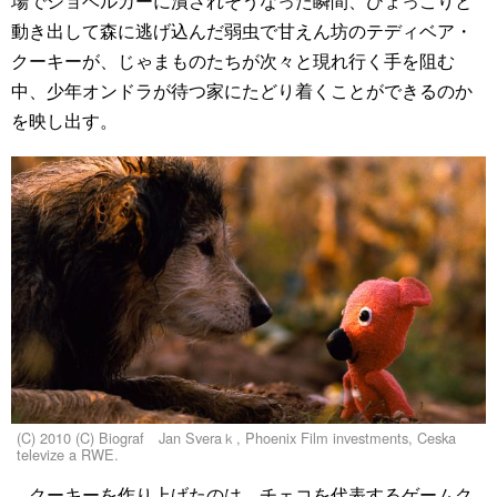
場でショベルカーに潰されそうなった瞬間、ひょっこりと
動き出して森に逃げ込んだ弱虫で甘えん坊のテディベア・
クーキーが、じゃまものたちが次々と現れ行く手を阻む
中、少年オンドラが待つ家にたどり着くことができるのか
を映し出す。
(C) 2010 (C) Biograf Jan Sveraｋ, Phoenix Film investments, Ceska
televize a RWE.
クーキーを作り上げたのは、チェコを代表するゲームク