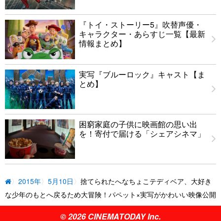
『トイ・ストーリー5』吹替声優・
キャラクター・あらすじ一覧【最新
情報まとめ】
実写『ブルーロック』キャスト【ま
とめ】
困窮家庭の子供に映画館の思い出
を！寄付で届ける「シェアシネマ」
2015年
5月10日
捨てられたへなちょこテディベア、大好き
な少年のもとへ戻るため大冒険！パペット×実写がかわいい映像公開
© 2026 CINEMATODAY Inc.