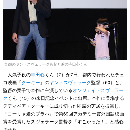
笑顔のヤン・スヴェラーク監督と涙の寺田心くん
人気子役の
寺田心
くん（7）が7日、都内で行われたチェ
コ映画『
クーキー
』の
ヤン・スヴェラーク
監督（50）と、
監督の実子で本作に主演している
オンジェイ・スヴェラー
ク
くん（15）の来日記念イベントに出席。本作に登場する
テディベア・クーキーに成り切った即席の芝居を披露し、
『コーリャ愛のプラハ』で第69回アカデミー賞外国語映画
賞を受賞したスヴェラーク監督を「すごかった！」と感心
させた。