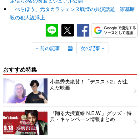
定信ら3名の扮装ビジュアル公開
「べらぼう」元タカラジェンヌ戦慄の共演話題 家基暗
殺の犯人説浮上
« 前の記事
次の記事 »
おすすめ特集
小島秀夫絶賛！「デススト2」が生
んだ映画
『踊る大捜査線 N.E.W.』グッズ・特
典・キャンペーン情報まとめ