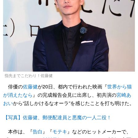
指先までこだわり！佐藤健
俳優の
佐藤健
が20日、都内で行われた映画『
世界から猫
が消えたなら
』の完成報告会見に出席し、初共演の
宮崎あ
おい
から“話しかけるなオーラ”を感じたことを打ち明けた。
【写真】佐藤健、郵便配達員と悪魔の一人二役！
本作は、『
告白
』『
モテキ
』などのヒットメーカーで、