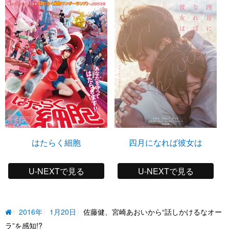
はたらく細胞
四月になれば彼女は
U-NEXTで見る
U-NEXTで見る
2016年
1月20日
佐藤健、宮崎あおいから“話しかけるなオー
ラ”を感知!?