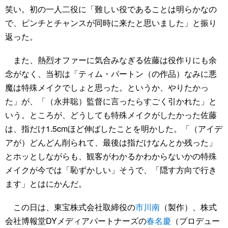
笑い。初の一人二役に「難しい役であることは明らかなの
で、ピンチとチャンスが同時に来たと思いました」と振り
返った。
また、熱烈オファーに気合みなぎる佐藤は役作りにも余
念がなく、当初は「ティム・バートン（の作品）なみに悪
魔は特殊メイクでしょと思った。というか、やりたかっ
た」が、「（永井聡）監督に言ったらすごく引かれた」と
いう。ところが、どうしても特殊メイクがしたかった佐藤
は、指だけ1.5cmほど伸ばしたことを明かした。「（アイデ
アが）どんどん削られて、最後は指だけなんとか残った」
とホッとしながらも、観客がわかるかわからないかの特殊
メイクが今では「恥ずかしい」そうで、「隠す方向で行き
ます」とはにかんだ。
この日は、東宝株式会社取締役の
市川南
（製作）、株式
会社博報堂DYメディアパートナーズの
春名慶
（プロデュー