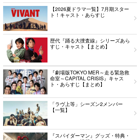
【2026夏ドラマ一覧】7月期スター
ト！キャスト・あらすじ
歴代『踊る大捜査線』シリーズあら
すじ・キャスト【まとめ】
『劇場版TOKYO MER～走る緊急救
命室～CAPITAL CRISIS』キャス
ト・あらすじ【まとめ】
「ラヴ上等」シーズン2メンバー
【一覧】
『スパイダーマン』グッズ・特典・