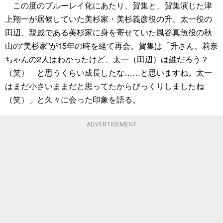
この度のブルーレイ化にあたり、賀集と、賀集演じた津
上翔一が居候していた美杉家・美杉義彦役の升、太一役の
田辺、親戚である美杉家に身を寄せていた風谷真魚役の秋
山の“美杉家”が15年の時を経て再会。賀集は「升さん、莉奈
ちゃんの2人はわかったけど、太一（田辺）は誰だろう？
（笑） と思うくらい成長したな……と思いますね。太一
はまだ小さいままだと思ってたからびっくりしましたね
（笑）」と久々に会った印象を語る。
ADVERTISEMENT