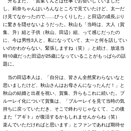
升もまた、「賀集くんとは仕事でお会いしていました
し、莉奈ちゃんはいろんなところで見ていたけど、太一だ
け見てなかったので……びっくりした」と田辺の成長ぶり
に驚きを隠せないようだった。秋山も「当時は、大人（賀
集、升）組と子供（秋山、田辺）組、って感じだったの
に、今は男性3人と、私になっていて、太一と何を話してい
いのかわからない。緊張しますね（笑）」と続け、放送当
時10歳だった田辺が25歳になっていることがもっぱらの話
題に。
当の田辺本人は、「自分は、皆さん全然変わらないなと
思いましたけど、秋山さんはお母さんになったんだ！」と
秋山の結婚と出産を祝い、賀集、升らもこれに続いた。ブ
ルーレイ化について賀集は、「ブルーレイを見て当時の気
持ちに戻っていただき、そこで終わりじゃなくて、この後
また『アギト』が復活するかもしれませんからね（笑）
楽んでいただければと思います」とファンであれば期待せ