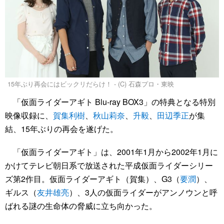
15年ぶり再会にはビックリだらけ！ - (C) 石森プロ・東映
「仮面ライダーアギト Blu-ray BOX3」の特典となる特別
映像収録に、
賀集利樹
、
秋山莉奈
、
升毅
、
田辺季正
が集
結、15年ぶりの再会を遂げた。
「仮面ライダーアギト」は、2001年1月から2002年1月に
かけてテレビ朝日系で放送された平成仮面ライダーシリー
ズ第2作目。仮面ライダーアギト（賀集）、G3（
要潤
）、
ギルス（
友井雄亮
）、3人の仮面ライダーがアンノウンと呼
ばれる謎の生命体の脅威に立ち向かった。