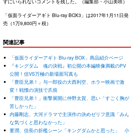
ずにいられないコメントを残した。（編集部・小山美咲）
「仮面ライダーアギト Blu-ray BOX3」は2017年1月11日発
売（1万9,800円＋税）
関連記事
「仮面ライダーアギト Blu-ray BOX」商品紹介ページ
『キングダム 魂の決戦』初公開の本編映像満載のPV
公開！信VS万極の新場面写真も
「豊臣兄弟！」与一郎役の大西利空、ホラー映画で激
変！戦慄の演技で爪痕
「豊臣兄弟！」衝撃展開に仲野太賀、思い「すごく胸が
苦しかった」
内藤剛志、大河ドラマで主演作の決めゼリフ意識「みん
な気づくと思わなかった」
要潤、信長の折檻シーン「キングダムかと思った」 小