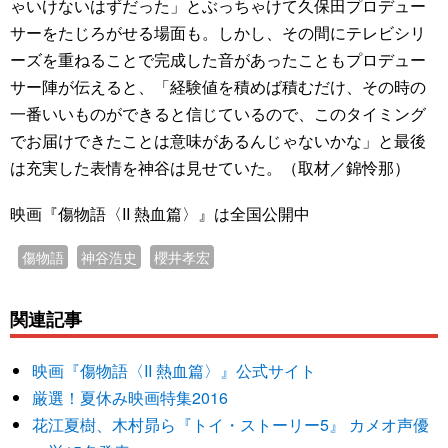
ゃいけないはずだった」とぶっちゃけて久保田プロデュー
サーをたじろがせる場面も。しかし、その間にテレビシリ
ーズを重ねることで完成した音があったこともプロデュー
サー陣が伝えると、「経験値を積めば積むだけ、その時の
一番いいものができると信じているので、このタイミング
でお届けできたことは意味があるんじゃないかな」と最後
は充実した表情を神谷は見せていた。（取材／錦怜那）
映画『傷物語〈II 熱血篇〉』は全国公開中
傷物語
神谷浩史
櫻井孝宏
関連記事
映画『傷物語〈II 熱血篇〉』公式サイト
厳選！夏休み映画特集2016
花江夏樹、木村昴ら『トイ・ストーリー5』 カメオ声優