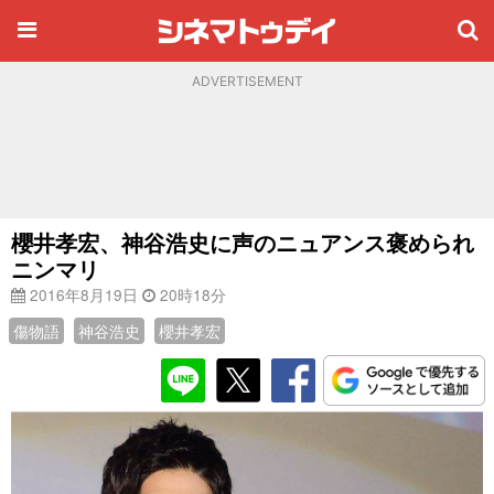
ADVERTISEMENT
櫻井孝宏、神谷浩史に声のニュアンス褒められ
ニンマリ
2016年8月19日
20時18分
傷物語
神谷浩史
櫻井孝宏