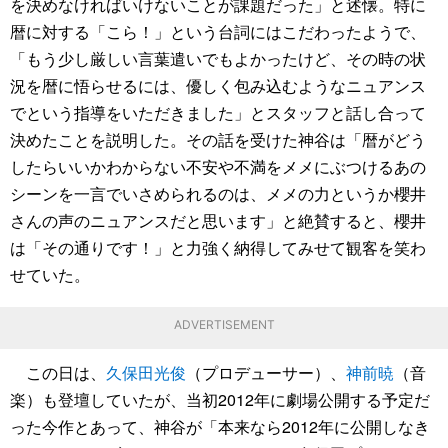
を決めなければいけないことが課題だった」と述懐。特に
暦に対する「こら！」という台詞にはこだわったようで、
「もう少し厳しい言葉遣いでもよかったけど、その時の状
況を暦に悟らせるには、優しく包み込むようなニュアンス
でという指導をいただきました」とスタッフと話し合って
決めたことを説明した。その話を受けた神谷は「暦がどう
したらいいかわからない不安や不満をメメにぶつけるあの
シーンを一言でいさめられるのは、メメの力というか櫻井
さんの声のニュアンスだと思います」と絶賛すると、櫻井
は「その通りです！」と力強く納得してみせて観客を笑わ
せていた。
ADVERTISEMENT
この日は、
久保田光俊
（プロデューサー）、
神前暁
（音
楽）も登壇していたが、当初2012年に劇場公開する予定だ
った今作とあって、神谷が「本来なら2012年に公開しなき