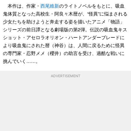
本作は、作家・
西尾維新
のライトノベルをもとに、吸血
鬼体質となった高校生・阿良々木暦が、“怪異”に悩まされる
少女たちを助けようと奔走する姿を描いたアニメ「物語」
シリーズの前日譚となる劇場版の第2弾。伝説の吸血鬼キス
ショット・アセロラオリオン・ハートアンダーブレードに
より吸血鬼にされた暦（神谷）は、人間に戻るために怪異
の専門家・忍野メメ（櫻井）の助言を受け、過酷な戦いに
挑んでいく……。
ADVERTISEMENT