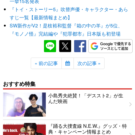
一挙15名発表
『トイ・ストーリー5』吹替声優・キャラクター・あら
すじ一覧【最新情報まとめ】
SW新作がV2！是枝裕和監督『箱の中の羊』が5位、
『モノノ怪』完結編や『犯罪都市』日本版も初登場
« 前の記事
次の記事 »
おすすめ特集
小島秀夫絶賛！「デススト2」が生
んだ映画
『踊る大捜査線 N.E.W.』グッズ・特
典・キャンペーン情報まとめ