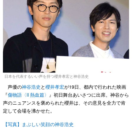
日本を代表するいい声を持つ櫻井孝宏と神谷浩史
声優の
神谷浩史
と
櫻井孝宏
が19日、都内で行われた映画
『
傷物語〈II 熱血篇〉
』初日舞台あいさつに出席。神谷から
声のニュアンスを褒められた櫻井は、その意見を全力で肯
定して会場を沸かせた。
【写真】まぶしい笑顔の神谷浩史