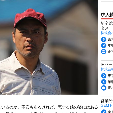
求人
新卒総
タメ
株式会社P
東
年収
正
IPセ
株式会
東
年収
正
営業/
GEM P
いるのか、不安もあるけれど、恋する娘の姿にはある
東