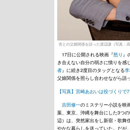
杏との父娘関係を語った渡辺謙（写真：
17日に公開される映画『
怒り
』
き合えない自分の弱さに憤りを感
者
』に続き2度目のタッグとなる
李
父娘関係を照らし合わせながら語
【写真】宮崎あおいは役づくりで7
吉田修一
のミステリー小説を映
葉、東京、沖縄を舞台にした3つ
辺）は、突然家出をし新宿・歌舞
やかな暮らしを送っていた。だが