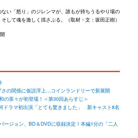
ない「怒り」のジレンマが、誰もが持ちうるやり場の
、そして魂を激しく揺さぶる。（取材・文：坂田正樹）
公開
ト
ずさの関係に仮説浮上…コインランドリーで新展開
和の茶々が初登場！＜第30回あらすじ＞
河ドラマ初出演「とても驚きました」 新キャスト8名
バージョン、BD＆DVDに収録決定！本編1分の「二人