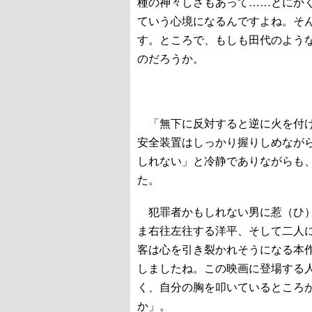
種の神々しさもあって……とにか
ていう心境になるんですよね。そ
す。ところで、もしも田代のよう
のだろうか。
「無下に反対すると逆に火を付け
安全装置はしっかり握りしめなが
しれない」と冷静でありながらも
た。
犯罪者かもしれない男に惹（ひ）
ま右往左往する洋平、そして二人
客は心を引き裂かれそうになる本
しましたね。この映画に登場する
く、自分の胸を叩いているところ
か」。