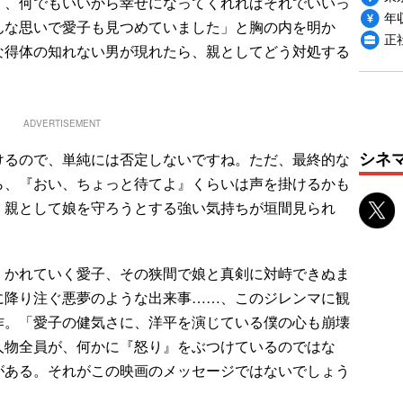
く、何でもいいから幸せになってくれればそれでいいっ
年収
んな思いで愛子も見つめていました」と胸の内を明か
正
な得体の知れない男が現れたら、親としてどう対処する
ADVERTISEMENT
シネ
るので、単純には否定しないですね。ただ、最終的な
ら、『おい、ちょっと待てよ』くらいは声を掛けるかも
、親として娘を守ろうとする強い気持ちが垣間見られ
かれていく愛子、その狭間で娘と真剣に対峙できぬま
に降り注ぐ悪夢のような出来事……、このジレンマに観
作。「愛子の健気さに、洋平を演じている僕の心も崩壊
人物全員が、何かに『怒り』をぶつけているのではな
がある。それがこの映画のメッセージではないでしょう