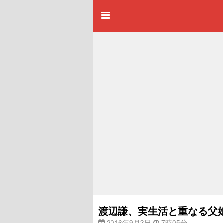
渡辺謙、実生活と重なる父
2016年9月3日
7時05分