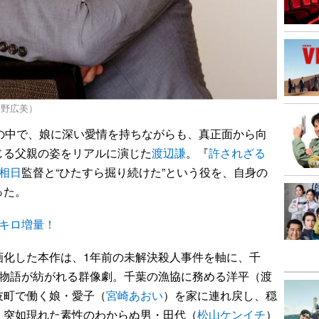
高野広美）
の中で、娘に深い愛情を持ちながらも、真正面から向
じる父親の姿をリアルに演じた
渡辺謙
。『
許されざる
相日
監督と“ひたすら掘り続けた”という役を、自身の
った。
キロ増量！
画化した本作は、1年前の未解決殺人事件を軸に、千
の物語が紡がれる群像劇。千葉の漁協に務める洋平（渡
伎町で働く娘・愛子（
宮崎あおい
）を家に連れ戻し、穏
、突如現れた素性のわからぬ男・田代（
松山ケンイチ
）