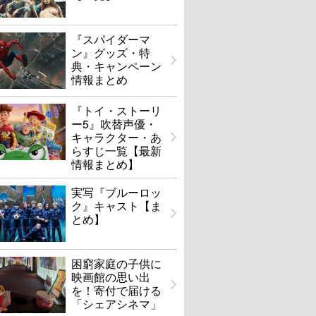
『スパイダーマ
ン』グッズ・特
典・キャンペーン
情報まとめ
『トイ・ストーリ
ー5』吹替声優・
キャラクター・あ
らすじ一覧【最新
情報まとめ】
実写『ブルーロッ
ク』キャスト【ま
とめ】
困窮家庭の子供に
映画館の思い出
を！寄付で届ける
「シェアシネマ」