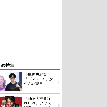
すめ特集
小島秀夫絶賛！
「デススト2」が
生んだ映画
『踊る大捜査線
N.E.W.』グッズ・