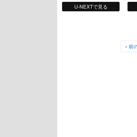
U-NEXTで見る
« 前