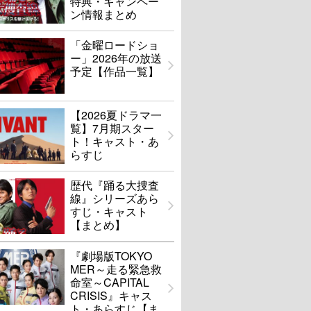
特典・キャンペー
ン情報まとめ
「金曜ロードショ
ー」2026年の放送
予定【作品一覧】
【2026夏ドラマ一
覧】7月期スター
ト！キャスト・あ
らすじ
歴代『踊る大捜査
線』シリーズあら
すじ・キャスト
【まとめ】
『劇場版TOKYO
MER～走る緊急救
命室～CAPITAL
CRISIS』キャス
ト・あらすじ【ま