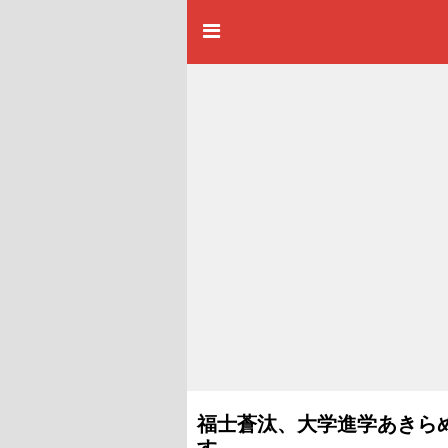
福士蒼汰、大学進学あきら
す