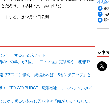
株式会
ことだろう。（取材・文：高山亜紀）
東
時給
ートする』は12月17日公開
派
シネ
とデートする』公式サイト
『箱の中の羊』が5位、『モノノ怪』完結編や『犯罪都
T』公開でアフロに惜別 続編あれば「5センチアップ」と
！『TOKYO BURST－犯罪都市－』スペシャルメイ
とにかく明るい安村に興味津々「頭がくらくらした」