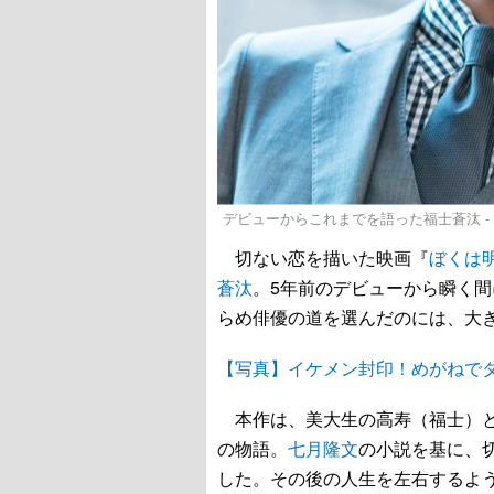
デビューからこれまでを語った福士蒼汰 -
切ない恋を描いた映画『
ぼくは
蒼汰
。5年前のデビューから瞬く
らめ俳優の道を選んだのには、大
【写真】イケメン封印！めがねで
本作は、美大生の高寿（福士）と
の物語。
七月隆文
の小説を基に、
した。その後の人生を左右するよ