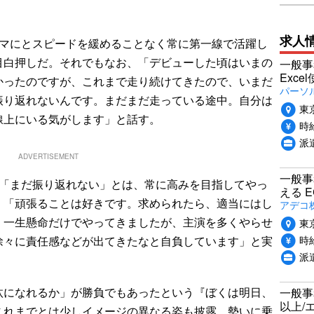
求人
マにとスピードを緩めることなく常に第一線で活躍し
目白押しだ。それでもなお、「デビューした頃はいまの
一般事
Exc
かったのですが、これまで走り続けてきたので、いまだ
パーソ
振り返れないんです。まだまだ走っている途中。自分は
東
線上にいる気がします」と話す。
時給
派
ADVERTISEMENT
一般事
「まだ振り返れない」とは、常に高みを目指してやっ
える 
、「頑張ることは好きです。求められたら、適当にはし
アデコ
、一生懸命だけでやってきましたが、主演を多くやらせ
東
時給
徐々に責任感などが出てきたなと自負しています」と実
派
。
になれるか」が勝負でもあったという『ぼくは明日、
一般事
以上/
これまでとは少しイメージの異なる姿も披露。勢いに乗