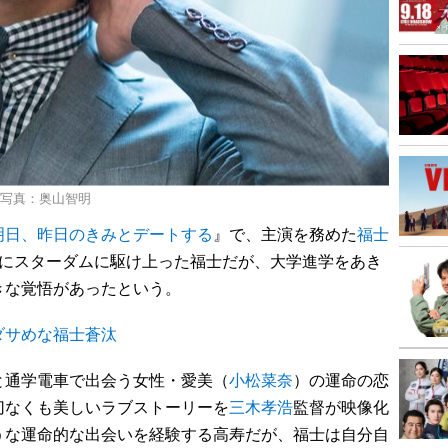
 写真：奥山智明
明日、昨日のきみとデートする
』で、主演を務めた
福士
間にスターダムに駆け上った福士だが、大学進学をあき
きな覚悟があったという。
ダサめな福士蒼汰
通学電車で出会う女性・愛美（
小松菜奈
）の運命の恋
切なくも美しいラブストーリーを
三木孝浩
監督が映像化
うな運命的な出会いを経験する高寿だが、福士は自分自