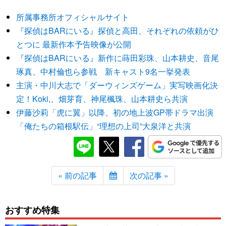
所属事務所オフィシャルサイト
『探偵はBARにいる』探偵と高田、それぞれの依頼がひ
とつに 最新作本予告映像が公開
『探偵はBARにいる』新作に蒔田彩珠、山本耕史、音尾
琢真、中村倫也ら参戦 新キャスト9名一挙発表
主演・中川大志で「ダーウィンズゲーム」実写映画化決
定！Koki,、畑芽育、神尾楓珠、山本耕史ら共演
伊藤沙莉「虎に翼」以降、初の地上波GP帯ドラマ出演
「俺たちの箱根駅伝」“理想の上司”大泉洋と共演
« 前の記事
次の記事 »
おすすめ特集