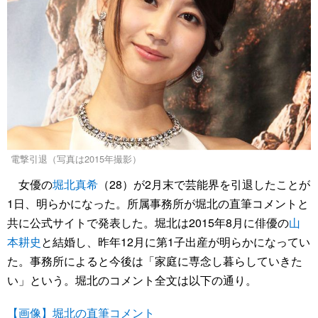
電撃引退（写真は2015年撮影）
女優の
堀北真希
（28）が2月末で芸能界を引退したことが
1日、明らかになった。所属事務所が堀北の直筆コメントと
共に公式サイトで発表した。堀北は2015年8月に俳優の
山
本耕史
と結婚し、昨年12月に第1子出産が明らかになってい
た。事務所によると今後は「家庭に専念し暮らしていきた
い」という。堀北のコメント全文は以下の通り。
【画像】堀北の直筆コメント