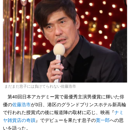
まだまだ息子には負けてられない佐藤浩市
第40回日本アカデミー賞で最優秀主演男優賞に輝いた俳
優の
佐藤浩市
が3日、港区のグランドプリンスホテル新高輪
で行われた授賞式の後に報道陣の取材に応じ、映画『
ナミ
ヤ雑貨店の奇蹟
』でデビューを果たす息子の
寛一郎
への思
いを語った。