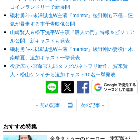
コインランドリーで新展開
磯村勇斗×末澤誠也W主演『mentor』綾野剛も不穏…狂
気が暴走する本予告映像公開
山崎賢人＆松下洸平W主演『殺人の門』特報＆ビジュア
ル公開 新キャストも発表
磯村勇斗×末澤誠也W主演『mentor』綾野剛の妻役に木
南晴夏、追加キャスト一挙発表
役所広司×宮藤官九郎タッグのネトフリ新作、賀来賢
人・松山ケンイチら追加キャスト10名一挙発表
« 前の記事
次の記事 »
おすすめ特集
全身タトゥーのヒーロー、実写版が