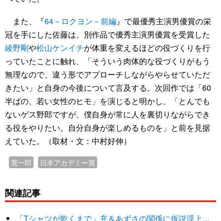
また、『
64－ロクヨン－前編
』で最優秀主演男優賞の栄
冠を手にした佐藤は、別作品で優秀主演男優賞を受賞した
綾野剛
や
松山ケンイチ
が体重を変えるほどの役づくりを行
っていたことに触れ、「そういう肉体的な役づくりがもう
無理なので、違う形でアプローチしながらやらせていただ
きたい」と自身の今後について言及する。次回作では「60
半ばの、若い女性のヒモ」を演じると明かし、「とんでも
ないゲス野郎ですが、僕自身が常に人を裏切りながらでき
る役をやりたい。自分自身が楽しめるものを」と前を見据
えていた。（取材・文：中村好伸）
寛一郎
日本アカデミー賞
関連記事
「Tシャツが乾くまで」充＆あずさの関係に仮説浮上…