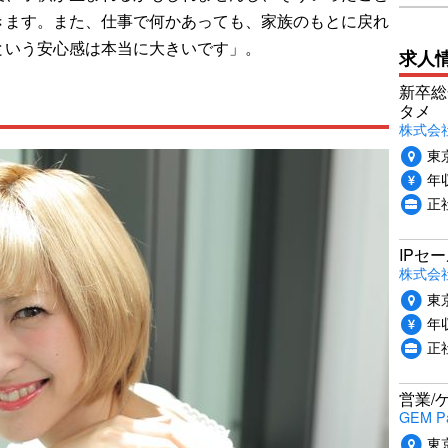
きます。また、仕事で何かあっても、家族のもとに戻れ
という安心感は本当に大きいです」。
求人
新卒総
タメ
株式会社P
東
年収
正
IPセ
株式会
東
年収
正
営業/
GEM P
東