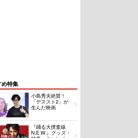
すめ特集
小島秀夫絶賛！
「デススト2」が
生んだ映画
『踊る大捜査線
N.E.W.』グッズ・