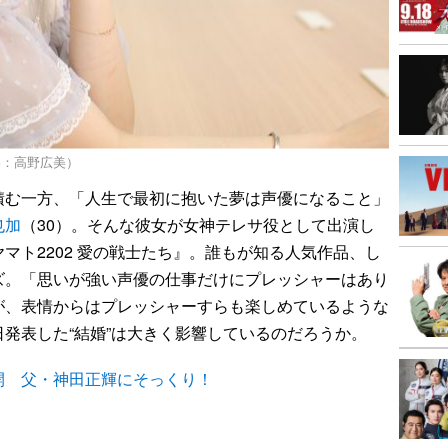
影：高野広美）
む一方、「人生で最初に抱いた夢は声優になること」
也加
（30）。そんな彼女が女神テレサ役として出演し
マト2202 愛の戦士たち』。誰もが知る人気作品、し
ズ。「思いが強い声優の仕事だけにプレッシャーはあり
が、表情からはプレッシャーすらも楽しめているような
発表した“結婚”は大きく影響しているのだろうか。
開 父・神田正輝にそっくり！