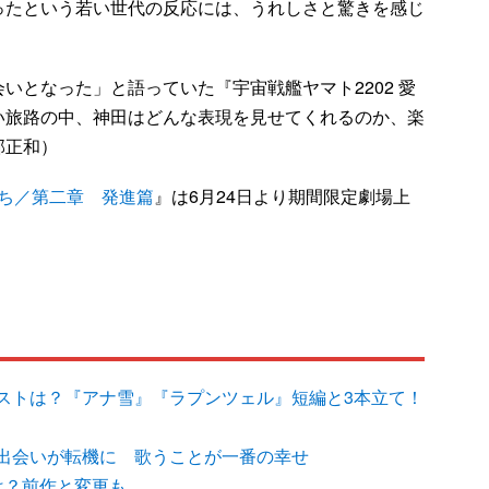
ったという若い世代の反応には、うれしさと驚きを感じ
となった」と語っていた『宇宙戦艦ヤマト2202 愛
い旅路の中、神田はどんな表現を見せてくれるのか、楽
部正和）
たち／第二章 発進篇
』は6月24日より期間限定劇場上
ストは？『アナ雪』『ラプンツェル』短編と3本立て！
出会いが転機に 歌うことが一番の幸せ
は？前作と変更も