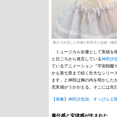
舞台で共演した俳優の村田充と結婚（撮
ミュージカル女優として実績を積
と日ごろから発言している
神田沙
ているアニメーション『宇宙戦艦ヤ
かも第七章まで続く壮大なシリー
ます」と神田は胸の内を明かした
充実感がうかがえる。そこには先日
【画像】神田沙也加、すっぴん公
責任感と安堵感が生まれた