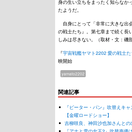
身の生い立ちをまったく知らなか
たようだ。
自身にとって「非常に大きな出会い
の戦士たち』。第七章まで続く長
しみは尽きない。（取材・文：磯
『
宇宙戦艦ヤマト2202 愛の戦士
映開始
yamato2202
関連記事
『ピーター・パン』吹替えキャ
【金曜ロードショー】
吉柳咲良、神田沙也加さんとの
『アナと雪の女王2』吹替声優