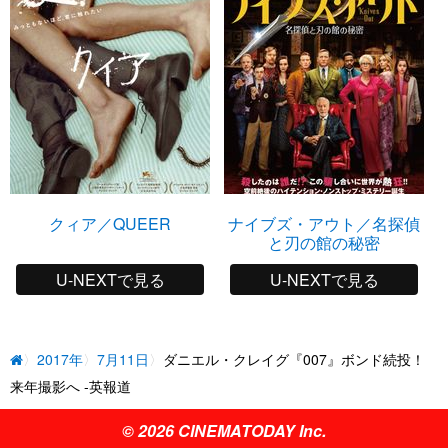
クィア／QUEER
ナイブズ・アウト／名探偵
と刃の館の秘密
U-NEXTで見る
U-NEXTで見る
2017年
7月11日
ダニエル・クレイグ『007』ボンド続投！
来年撮影へ -英報道
© 2026 CINEMATODAY Inc.