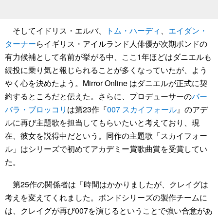
そしてイドリス・エルバ、
トム・ハーディ
、
エイダン・
ターナー
らイギリス・アイルランド人俳優が次期ボンドの
有力候補として名前が挙がる中、ここ1年ほどはダニエルも
続投に乗り気と報じられることが多くなっていたが、よう
やく心を決めたよう。Mirror Online はダニエルが正式に契
約するところだと伝えた。さらに、プロデューサーの
バー
バラ・ブロッコリ
は第23作『
007 スカイフォール
』のアデ
ルに再び主題歌を担当してもらいたいと考えており、現
在、彼女を説得中だという。同作の主題歌「スカイフォー
ル」はシリーズで初めてアカデミー賞歌曲賞を受賞してい
た。
第25作の関係者は「時間はかかりましたが、クレイグは
考えを変えてくれました。ボンドシリーズの製作チームに
は、クレイグが再び007を演じるということで強い合意があ