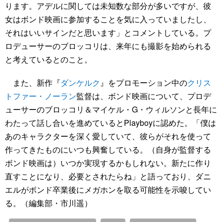
ります。アデルに関しては未知数な部分が多いですが、彼
女はボンド映画に参加することを気に入っていましたし、
それはいいサインだと思います」とコメントしている。プ
ロデューサーのブロッコリは、来年にも撮影を始められる
と考えているとのこと。
また、新作『
ダンケルク
』をプロモーション中の
クリス
トファー・ノーラン
監督は、ボンド映画について、プロデ
ューサーのブロッコリ＆マイケル・G・ウィルソンと長年に
わたって話し合いを進めているとPlayboyに認めた。「僕は
あのキャラクターを深く愛していて、彼らがそれを使って
作ってきたものにいつも興奮している。（自身が監督する
ボンド映画は）いつか実現するかもしれない。新たに作り
直すことになり、必要とされたらね」と語っており、ダニ
エルがボンド卒業後にメガホンを取る可能性を示唆してい
る。（編集部・市川遥）