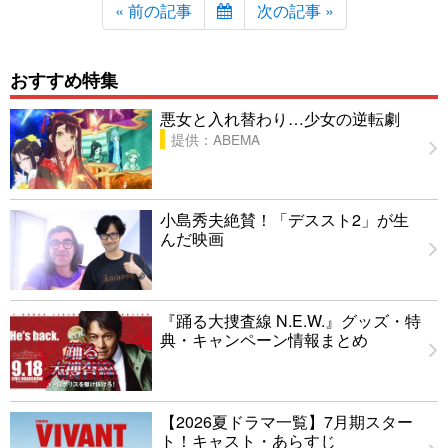
« 前の記事
次の記事 »
おすすめ特集
悪女と入れ替わり…少女の逆転劇
提供：ABEMA
小島秀夫絶賛！「デススト2」が生
んだ映画
『踊る大捜査線 N.E.W.』グッズ・特
典・キャンペーン情報まとめ
【2026夏ドラマ一覧】7月期スター
ト！キャスト・あらすじ