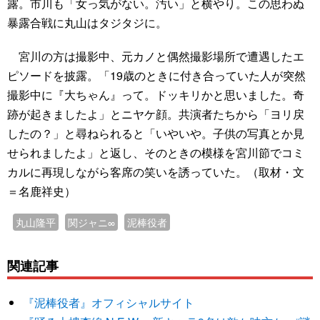
露。市川も「女っ気がない。汚い」と横やり。この思わぬ
暴露合戦に丸山はタジタジに。
宮川の方は撮影中、元カノと偶然撮影場所で遭遇したエ
ピソードを披露。「19歳のときに付き合っていた人が突然
撮影中に『大ちゃん』って。ドッキリかと思いました。奇
跡が起きましたよ」とニヤケ顔。共演者たちから「ヨリ戻
したの？」と尋ねられると「いやいや。子供の写真とか見
せられましたよ」と返し、そのときの模様を宮川節でコミ
カルに再現しながら客席の笑いを誘っていた。（取材・文
＝名鹿祥史）
丸山隆平
関ジャニ∞
泥棒役者
関連記事
『泥棒役者』オフィシャルサイト