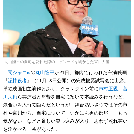
丸山隆平の自宅を訪れた際のエピソードを明かした宮川大輔
関ジャニ∞
の
丸山隆平
が21日、都内で行われた主演映画
『
泥棒役者
』（11月18日公開）の完成披露試写会に出席。
単独映画初主演作とあり、クランクイン前に
市村正親
、
宮
川大輔
ら共演者と監督を自宅に招いて本読みを行うなど、
気合いを入れて臨んだというが、舞台あいさつではその市
村や宮川から、自宅について「いかにも男の部屋」「女っ
気がない」などと厳しい突っ込みが入り、思わず照れ笑い
を浮かべる一幕があった。