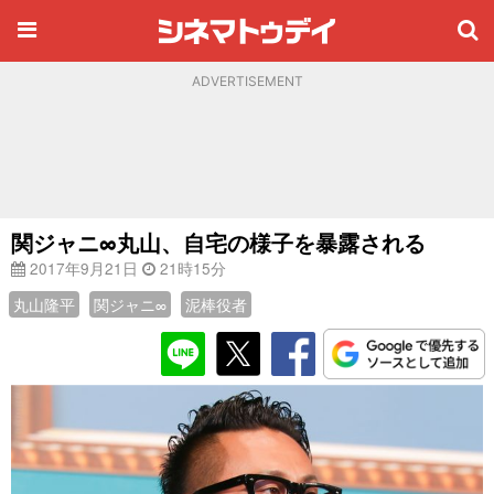
ADVERTISEMENT
関ジャニ∞丸山、自宅の様子を暴露される
2017年9月21日
21時15分
丸山隆平
関ジャニ∞
泥棒役者