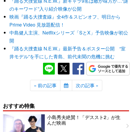
『踊る大捜査線 N.E.W.』新キャラ9名は敵か味方か…“謎
のキーワード”入り紹介映像が公開
映画『踊る大捜査線』全4作＆スピンオフ、明日から
Prime Video 見放題配信！
中島健人主演、Netflixシリーズ「SとX」予告映像が初公
開
『踊る大捜査線 N.E.W.』最新予告＆ポスター公開 “室
井モデル”を手にした青島、前代未聞の危機に挑む
« 前の記事
次の記事 »
おすすめ特集
小島秀夫絶賛！「デススト2」が生
んだ映画