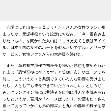
会場には丸山を一目見ようとたくさんの女性ファンが集
まったが、元泥棒役という設定にちなみ、「今一番盗み去
りたいもの」を聞かれた丸山は「こう見えても僕はアイド
ル。日本全国の女性のハートを盗みたいですね」とリップ
サービス。女性ファンからの大声援を浴びた。
また、単独初主演作で初座長を務めた感想を求められた
丸山は「恐悦至極に存じます」と笑顔。市川やユースケを
前に「こういう方々と共演できていろんな影響を受けまし
たし、人としても成長できていたらうれしい」としみじ
み。クランクイン前には共演者を自宅に呼んで本読みも行
ったというが、宮川が「ベースばっかり。お酒もたくさん
置いてあっていかにも男の部屋」と丸山の部屋の様子を暴