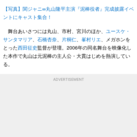
【写真】関ジャニ∞丸山隆平主演『泥棒役者』完成披露イベ
ントにキャスト集合！
舞台あいさつには丸山、市村、宮川のほか、
ユースケ・
サンタマリア
、
石橋杏奈
、
片桐仁
、
峯村リエ
、メガホンを
とった
西田征史
監督が登壇。2006年の同名舞台を映像化し
た本作で丸山は元泥棒の主人公・大貫はじめを熱演してい
る。
ADVERTISEMENT