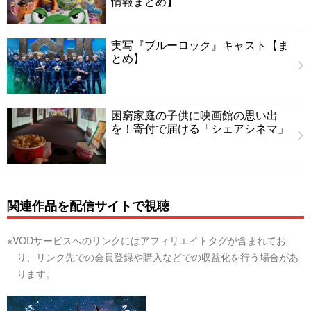
情報まとめ】
実写『ブルーロック』キャスト【ま
とめ】
困窮家庭の子供に映画館の思い出
を！寄付で届ける「シェアシネマ」
関連作品を配信サイトで視聴
※VODサービスへのリンクにはアフィリエイトタグが含まれてお
り、リンク先での会員登録や購入などでの収益化を行う場合があ
ります。