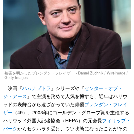
被害を明かしたブレンダン・フレイザー - Daniel Zuchnik / WireImage /
Getty Images
映画『
ハムナプトラ
』シリーズや『
センター・オブ・
ジ・アース
』で主演を務めて人気を博すも、近年はハリウ
ッドの表舞台から遠ざかっていた俳優
ブレンダン・フレイ
ザー
（49）。2003年にゴールデン・グローブ賞を主催する
ハリウッド外国人記者協会（HFPA）の元会長
フィリップ・
バーク
からセクハラを受け、ウツ状態になったことがその