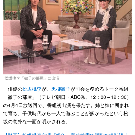
松坂桃李「徹子の部屋」に出演
俳優の
松坂桃李
が、
黒柳徹子
が司会を務めるトーク番組
「徹子の部屋」（テレビ朝日・ABC系、12：00～12：30）
の4月4日放送回で、番組初出演を果たす。姉と妹に囲まれ
て育ち、子供時代から一人で遊ぶことが多かったという松
坂の意外な一面が明かされる。