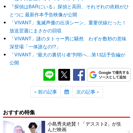
『探偵はBARにいる』探偵と高田、それぞれの依頼がひ
とつに 最新作本予告映像が公開
「VIVANT」鬼滅声優の出演シーン、重要伏線だった！
放送翌週にまさかの回収
「VIVANT」謎のタトゥー男に騒然 わずか数秒の意味
深登場「一体誰なの!?」
「VIVANT」“最大の裏切り者”判明へ…第13話予告編が
公開
« 前の記事
次の記事 »
おすすめ特集
小島秀夫絶賛！「デススト2」が生
んだ映画