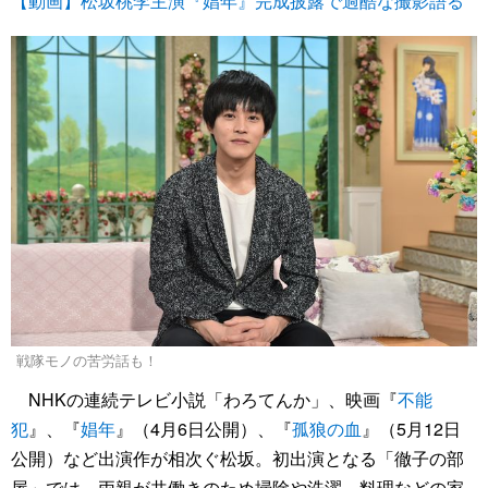
【動画】松坂桃李主演『娼年』完成披露で過酷な撮影語る
戦隊モノの苦労話も！
NHKの連続テレビ小説「わろてんか」、映画『
不能
犯
』、『
娼年
』（4月6日公開）、『
孤狼の血
』（5月12日
公開）など出演作が相次ぐ松坂。初出演となる「徹子の部
屋」では、両親が共働きのため掃除や洗濯、料理などの家