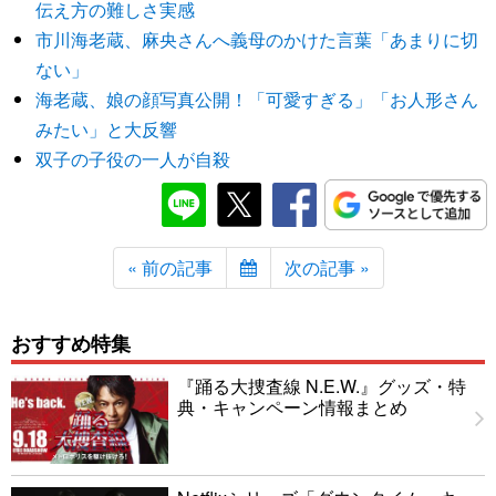
伝え方の難しさ実感
市川海老蔵、麻央さんへ義母のかけた言葉「あまりに切
ない」
海老蔵、娘の顔写真公開！「可愛すぎる」「お人形さん
みたい」と大反響
双子の子役の一人が自殺
« 前の記事
次の記事 »
おすすめ特集
『踊る大捜査線 N.E.W.』グッズ・特
典・キャンペーン情報まとめ