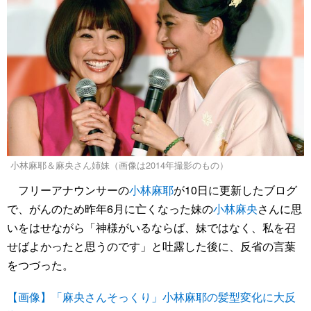
小林麻耶＆麻央さん姉妹（画像は2014年撮影のもの）
フリーアナウンサーの
小林麻耶
が10日に更新したブログ
で、がんのため昨年6月に亡くなった妹の
小林麻央
さんに思
いをはせながら「神様がいるならば、妹ではなく、私を召
せばよかったと思うのです」と吐露した後に、反省の言葉
をつづった。
【画像】「麻央さんそっくり」小林麻耶の髪型変化に大反