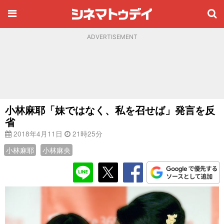
ADVERTISEMENT
小林麻耶「妹ではなく、私を召せば」発言を反
省
2018年4月11日
21時25分
小林麻耶
小林麻央