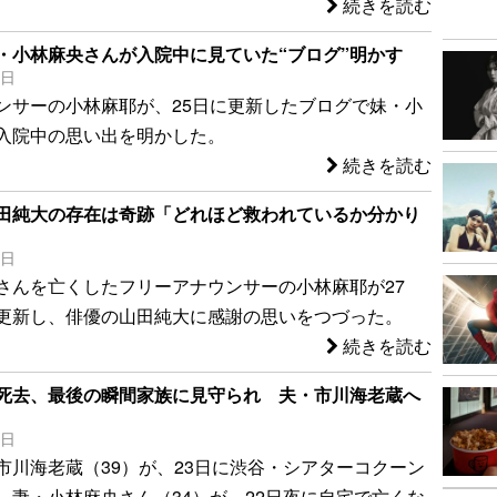
続きを読む
・小林麻央さんが入院中に見ていた“ブログ”明かす
5日
ンサーの小林麻耶が、25日に更新したブログで妹・小
入院中の思い出を明かした。
続きを読む
田純大の存在は奇跡「どれほど救われているか分かり
8日
さんを亡くしたフリーアナウンサーの小林麻耶が27
更新し、俳優の山田純大に感謝の思いをつづった。
続きを読む
死去、最後の瞬間家族に見守られ 夫・市川海老蔵へ
3日
市川海老蔵（39）が、23日に渋谷・シアターコクーン
、妻・小林麻央さん（34）が、22日夜に自宅で亡くな