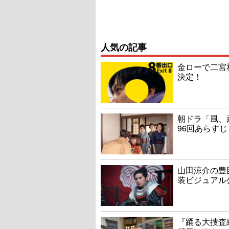
人気の記事
金ローで二宮
決定！
朝ドラ「風、
96回あらすじ
山田涼介の豊
装ビジュアル
『踊る大捜査線