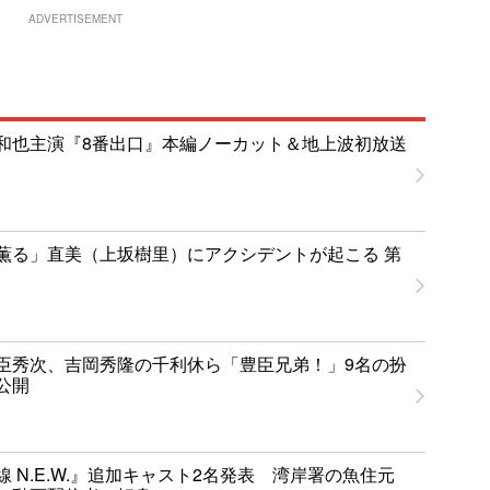
ADVERTISEMENT
和也主演『8番出口』本編ノーカット＆地上波初放送
薫る」直美（上坂樹里）にアクシデントが起こる 第
臣秀次、吉岡秀隆の千利休ら「豊臣兄弟！」9名の扮
公開
 N.E.W.』追加キャスト2名発表 湾岸署の魚住元