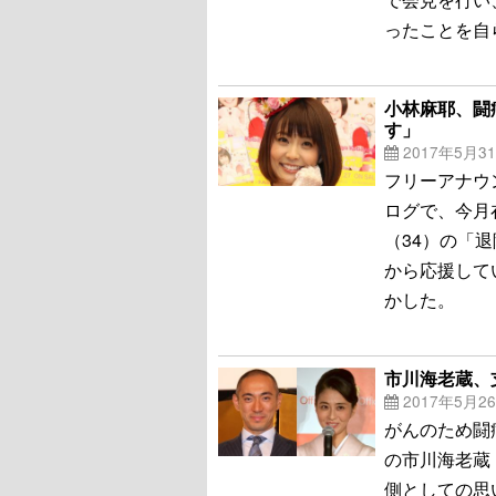
ったことを自
小林麻耶、闘
す」
2017年5月3
フリーアナウ
ログで、今月
（34）の「
から応援して
かした。
市川海老蔵、
2017年5月2
がんのため闘
の市川海老蔵
側としての思