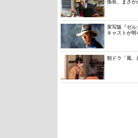
係長、まさか
実写版『ゼル
キャストが明
朝ドラ「風、