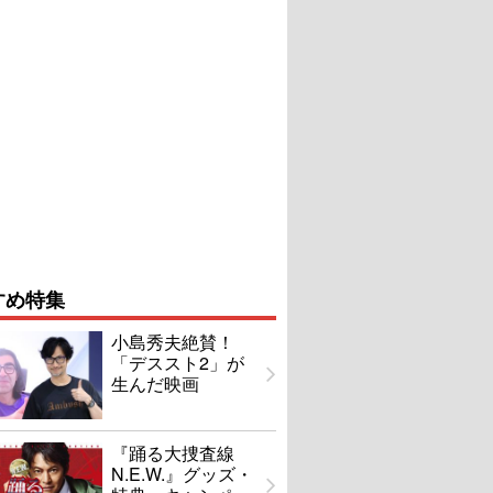
すめ特集
小島秀夫絶賛！
「デススト2」が
生んだ映画
『踊る大捜査線
N.E.W.』グッズ・