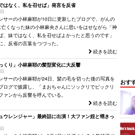
ではなく、私を召せば」発言を反省
1日
ンサーの小林麻耶が10日に更新したブログで、がんの
に亡くなった妹の小林麻央さんに思いをはせながら「神
ば、妹ではなく、私を召せばよかったと思うのです」
に、反省の言葉をつづった。
続きを読む
っくり」小林麻耶の髪型変化に大反響
6日
ンサーの小林麻耶が24日、髪の毛を切った後の写真を
おす
ブログで披露し、「まおちゃんにソックリでビックリ
ファンから反響を呼んでいる。
続きを読む
ュウレンジャー」最終話に出演！大ファン姪と甥きっ
8日