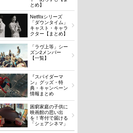
とめ】
Netflixシリーズ
「ダウンタイム」
キャスト・キャラ
クター【まとめ】
「ラヴ上等」シー
ズン2メンバー
【一覧】
『スパイダーマ
ン』グッズ・特
典・キャンペーン
情報まとめ
困窮家庭の子供に
映画館の思い出
を！寄付で届ける
「シェアシネマ」