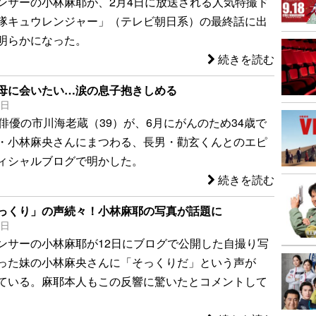
ンサーの小林麻耶が、2月4日に放送される人気特撮ド
隊キュウレンジャー」（テレビ朝日系）の最終話に出
明らかになった。
続きを読む
母に会いたい…涙の息子抱きしめる
5日
伎俳優の市川海老蔵（39）が、6月にがんのため34歳で
・小林麻央さんにまつわる、長男・勸玄くんとのエピ
ィシャルブログで明かした。
続きを読む
っくり」の声続々！小林麻耶の写真が話題に
4日
ンサーの小林麻耶が12日にブログで公開した自撮り写
った妹の小林麻央さんに「そっくりだ」という声が
ている。麻耶本人もこの反響に驚いたとコメントして