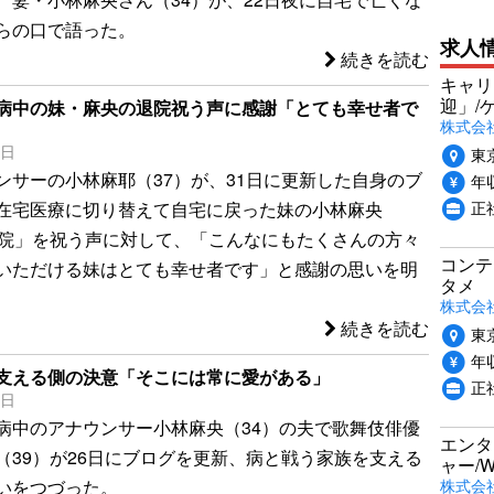
らの口で語った。
求人
続きを読む
キャリ
迎」/
病中の妹・麻央の退院祝う声に感謝「とても幸せ者で
株式会
1日
東
ンサーの小林麻耶（37）が、31日に更新した自身のブ
年収
正
在宅医療に切り替えて自宅に戻った妹の小林麻央
退院」を祝う声に対して、「こんなにもたくさんの方々
コンテ
いただける妹はとても幸せ者です」と感謝の思いを明
タメ
株式会社P
続きを読む
東
年収
支える側の決意「そこには常に愛がある」
正
6日
病中のアナウンサー小林麻央（34）の夫で歌舞伎俳優
エンタ
（39）が26日にブログを更新、病と戦う家族を支える
ャー/
株式会社i
いをつづった。