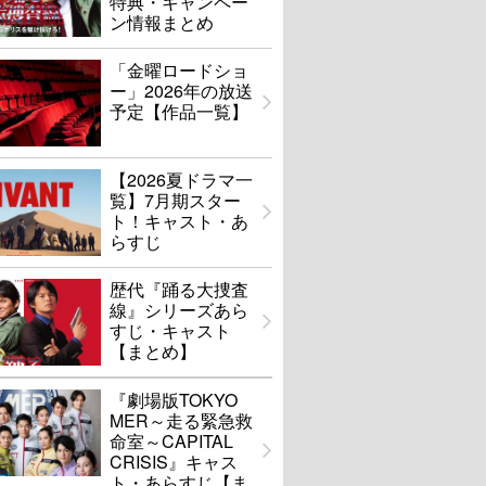
特典・キャンペー
ン情報まとめ
「金曜ロードショ
ー」2026年の放送
予定【作品一覧】
【2026夏ドラマ一
覧】7月期スター
ト！キャスト・あ
らすじ
歴代『踊る大捜査
線』シリーズあら
すじ・キャスト
【まとめ】
『劇場版TOKYO
MER～走る緊急救
命室～CAPITAL
CRISIS』キャス
ト・あらすじ【ま