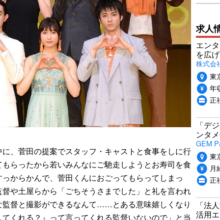
求人
エンタ
を広げ
株式会
東
年収
正
「デジ
ンタメ
GEM P
に、菅田の提案でスタッフ・キャストと食事をしに行
東
てもらったから若いみんなにご馳走しようとお寿司を食
月給
すっからかんで、菅田くんにおごってもらってしまっ
正
監督や土屋らから「ごちそうさまでした」と礼を言われ
な監督と撮影ができるなんて……とある意味嬉しくなり
「法人
活用エ
してくれる？』って言ってくれる監督いないので」と当