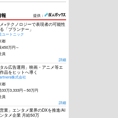
情報
提供：
メ×テクノロジーで表現者の可能性
る「プランナー」
社ユートニック
京都
450万円～
社員
詳細
タル広告運用」映画・アニメ等エ
作品をヒットへ導く
artners株式会社
京都
33万3,333円～50万円
社員
詳細
営業」エンタメ業界のDXを推進/AI
ンタメ企業 月給50万