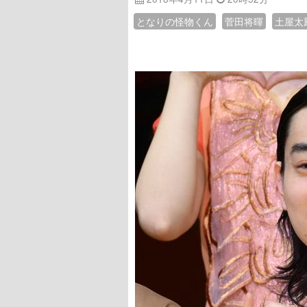
となりの怪物くん
菅田将暉
土屋太