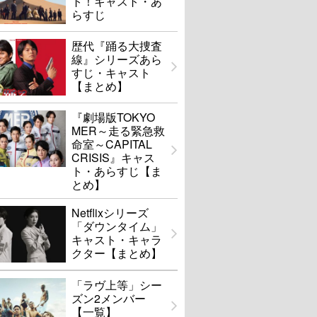
ト！キャスト・あ
らすじ
歴代『踊る大捜査
線』シリーズあら
すじ・キャスト
【まとめ】
『劇場版TOKYO
MER～走る緊急救
命室～CAPITAL
CRISIS』キャス
ト・あらすじ【ま
とめ】
Netflixシリーズ
「ダウンタイム」
キャスト・キャラ
クター【まとめ】
「ラヴ上等」シー
ズン2メンバー
【一覧】