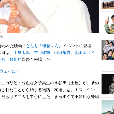
将暉
行われた映画『
となりの怪物くん
』イベントに登壇
の日は、
土屋太鳳
、
古川雄輝
、
山田裕貴
、
池田エライ
みち
、
月川翔
監督も来場した。
ウェイに！
、ガリ勉・冷血な女子高生の水谷雫（土屋）が、隣の
白されたことから始まる物語。友達、恋、キス、ケン
とだらけの二人を中心にした、まっすぐで不器用な登場