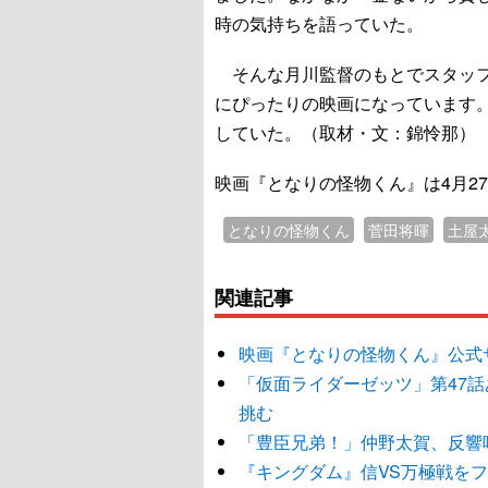
時の気持ちを語っていた。
そんな月川監督のもとでスタッフ
にぴったりの映画になっています
していた。（取材・文：錦怜那）
映画『となりの怪物くん』は4月2
となりの怪物くん
菅田将暉
土屋
関連記事
映画『となりの怪物くん』公式
「仮面ライダーゼッツ」第47
挑む
「豊臣兄弟！」仲野太賀、反響
『キングダム』信VS万極戦を