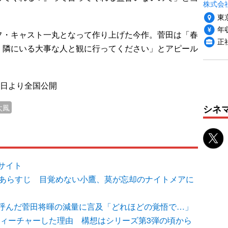
株式会
東
年収
・キャスト一丸となって作り上げた今作。菅田は「春
正
。隣にいる大事な人と観に行ってください」とアピール
7日より全国公開
シネ
太鳳
サイト
話あらすじ 目覚めない小鷹、莫が忘却のナイトメアに
呼んだ菅田将暉の減量に言及「どれほどの覚悟で…」
フィーチャーした理由 構想はシリーズ第3弾の頃から