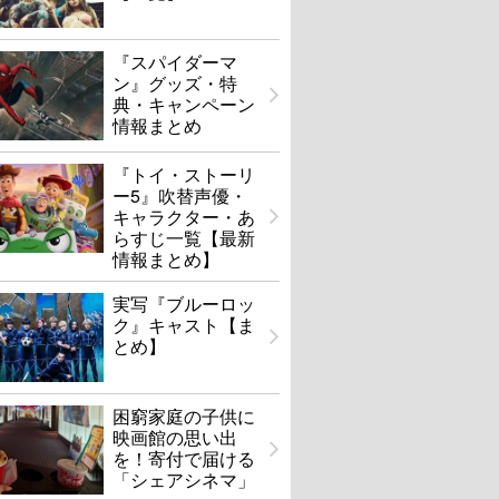
『スパイダーマ
ン』グッズ・特
典・キャンペーン
情報まとめ
『トイ・ストーリ
ー5』吹替声優・
キャラクター・あ
らすじ一覧【最新
情報まとめ】
実写『ブルーロッ
ク』キャスト【ま
とめ】
困窮家庭の子供に
映画館の思い出
を！寄付で届ける
「シェアシネマ」