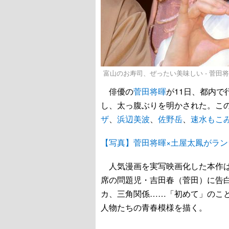
富山のお寿司、ぜったい美味しい - 菅田
俳優の
菅田将暉
が11日、都内で
し、太っ腹ぶりを明かされた。こ
ザ
、
浜辺美波
、
佐野岳
、
速水もこ
【写真】菅田将暉×土屋太鳳がラン
人気漫画を実写映画化した本作は
席の問題児・吉田春（菅田）に告
カ、三角関係……「初めて」のこ
人物たちの青春模様を描く。