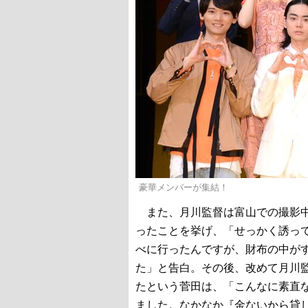
豪華メンバーが集結！
また、月川監督は富山での撮影中
ったことを挙げ、「せっかく誘っ
べに行ったんですが、財布の中が
た」と告白。その後、改めて月川
たという菅田は、「こんなに素直
ました。なかなか『金ないから貸