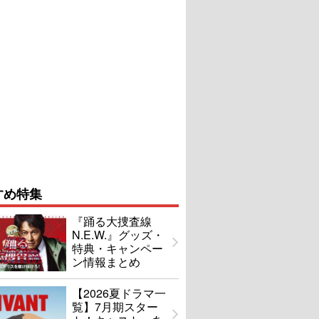
すめ特集
『踊る大捜査線
N.E.W.』グッズ・
特典・キャンペー
ン情報まとめ
【2026夏ドラマ一
覧】7月期スター