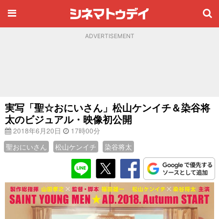
ADVERTISEMENT
実写「聖☆おにいさん」松山ケンイチ＆染谷将
太のビジュアル・映像初公開
2018年6月20日
17時00分
聖おにいさん
松山ケンイチ
染谷将太