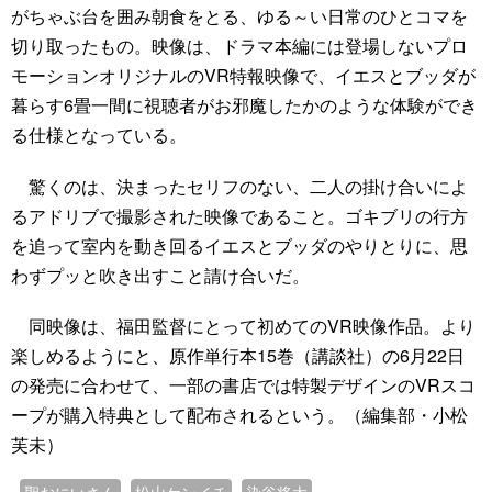
がちゃぶ台を囲み朝食をとる、ゆる～い日常のひとコマを
切り取ったもの。映像は、ドラマ本編には登場しないプロ
モーションオリジナルのVR特報映像で、イエスとブッダが
暮らす6畳一間に視聴者がお邪魔したかのような体験ができ
る仕様となっている。
驚くのは、決まったセリフのない、二人の掛け合いによ
るアドリブで撮影された映像であること。ゴキブリの行方
を追って室内を動き回るイエスとブッダのやりとりに、思
わずプッと吹き出すこと請け合いだ。
同映像は、福田監督にとって初めてのVR映像作品。より
楽しめるようにと、原作単行本15巻（講談社）の6月22日
の発売に合わせて、一部の書店では特製デザインのVRスコ
ープが購入特典として配布されるという。（編集部・小松
芙未）