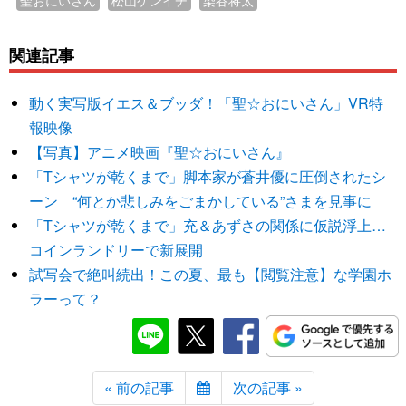
聖おにいさん
松山ケンイチ
染谷将太
関連記事
動く実写版イエス＆ブッダ！「聖☆おにいさん」VR特
報映像
【写真】アニメ映画『聖☆おにいさん』
「Tシャツが乾くまで」脚本家が蒼井優に圧倒されたシ
ーン “何とか悲しみをごまかしている”さまを見事に
「Tシャツが乾くまで」充＆あずさの関係に仮説浮上…
コインランドリーで新展開
試写会で絶叫続出！この夏、最も【閲覧注意】な学園ホ
ラーって？
« 前の記事
次の記事 »