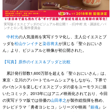
実写版イエスとブッダのビジュアル初公開！ - (C)中村 光・講談社／パ
ンチとロン毛 製作委員会
中村光
の人気漫画を実写ドラマ化し、主人公イエスとブ
ッダを
松山ケンイチ
と
染谷将太
が演じる「聖☆おにいさ
ん」より、ビジュアルと映像が初公開された。
【写真】原作のイエス＆ブッダと比較
累計発行部数1,600万部を超える「聖☆おにいさん」は、
東京・立川のアパートでルームシェアをしながら、下界で
のバカンスを楽しむイエスとブッダの姿をユーモラスに描
いたコミック。2013年にはアニメ映画化されており、今回
の実写ドラマ版では俳優の
山田孝之
が製作総指揮を務め、
テレビドラマ「勇者ヨシヒコ」シリーズや映画『
銀魂
』シ