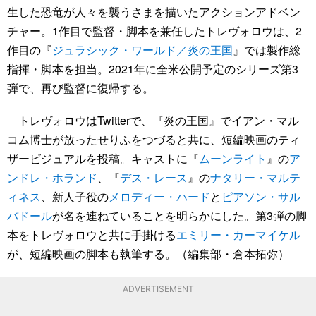
生した恐竜が人々を襲うさまを描いたアクションアドベン
チャー。1作目で監督・脚本を兼任したトレヴォロウは、2
作目の『
ジュラシック・ワールド／炎の王国
』では製作総
指揮・脚本を担当。2021年に全米公開予定のシリーズ第3
弾で、再び監督に復帰する。
トレヴォロウはTwitterで、『炎の王国』でイアン・マル
コム博士が放ったせりふをつづると共に、短編映画のティ
ザービジュアルを投稿。キャストに『
ムーンライト
』の
ア
ンドレ・ホランド
、『
デス・レース
』の
ナタリー・マルテ
ィネス
、新人子役の
メロディー・ハード
と
ピアソン・サル
バドール
が名を連ねていることを明らかにした。第3弾の脚
本をトレヴォロウと共に手掛ける
エミリー・カーマイケル
が、短編映画の脚本も執筆する。（編集部・倉本拓弥）
ADVERTISEMENT