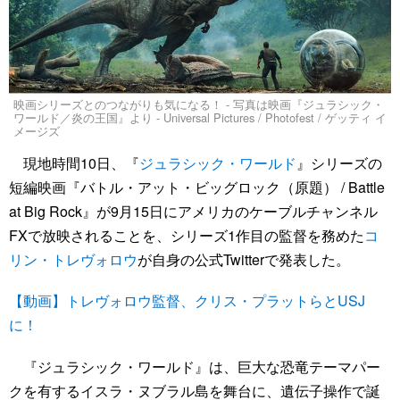
映画シリーズとのつながりも気になる！ - 写真は映画『ジュラシック・
ワールド／炎の王国』より - Universal Pictures / Photofest / ゲッティ イ
メージズ
現地時間10日、『
ジュラシック・ワールド
』シリーズの
短編映画『バトル・アット・ビッグロック（原題） / Battle
at Big Rock』が9月15日にアメリカのケーブルチャンネル
FXで放映されることを、シリーズ1作目の監督を務めた
コ
リン・トレヴォロウ
が自身の公式Twitterで発表した。
【動画】トレヴォロウ監督、クリス・プラットらとUSJ
に！
『ジュラシック・ワールド』は、巨大な恐竜テーマパー
クを有するイスラ・ヌブラル島を舞台に、遺伝子操作で誕