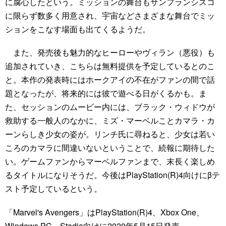
に腐心したという。ミッションの舞台もサンフランシスコ
に限らず数多く用意され、宇宙などさまざまな舞台でミッ
ションをこなす場面も出てくるようだ。
また、発売後も魅力的なヒーローやヴィラン（悪役）も
追加されていき、こちらは無料提供を予定しているとのこ
と。本作の発表時にはホークアイの不在がファンの間で話
題となったが、将来的には彼で遊べる日がくるかも。ま
た、セッションのムービー内には、ブラック・ウィドウが
救助する一般人のなかに、ミズ・マーベルことカマラ・カ
ーンらしき少女の姿が。リンチ氏に尋ねると、少女は若い
ころのカマラに間違いないということで、続報に期待した
い。ゲームファンからマーベルファンまで、末長く楽しめ
るタイトルになりそうだ。今後はPlayStation(R)4向けにβテ
スト予定しているという。
「Marvel's Avengers」はPlayStation(R)4、Xbox One、
Windows PC、Stadia向けに2020年5月15日発売