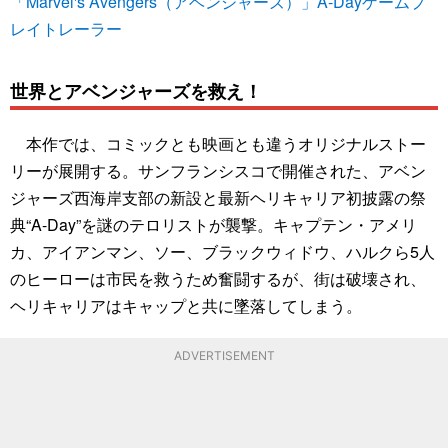
「Marvel's Avengers（アベンジャーズ）」A-Dayゲームプ
レイトレーラー
世界とアベンジャーズを救え！
本作では、コミックとも映画とも違うオリジナルストー
リーが展開する。サンフランシスコで開催された、アベン
ジャーズ西海岸支部の新設と最新ヘリキャリア初披露の祭
典“A-Day”を謎のテロリストが襲撃。キャプテン・アメリ
カ、アイアンマン、ソー、ブラックウィドウ、ハルクら5人
のヒーローは市民を救うため奮闘するが、街は破壊され、
ヘリキャリアはキャップと共に墜落してしまう。
ADVERTISEMENT