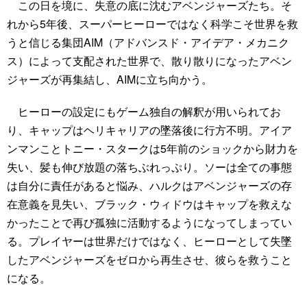
この日を境に、失意の底に沈むアベンジャーズたち。そ
れから5年後、スーパーヒーローではなく科学こそ世界を救
うと信じる集団AIM（アドバンスド・アイデア・メカニク
ス）によって支配された世界で、散り散りになったアベン
ジャーズが再集結し、AIMに立ち向かう。
ヒーローの設定にもゲーム独自の解釈が用いられてお
り、キャップはヘリキャリアの墜落後に行方不明。アイア
ンマンことトニー・スタークは5年前のショックから財力を
失い、髪も伸び放題の落ちぶれっぷり。ソーは全ての事態
は自分に責任があると悩み、ハルクはアベンジャーズの存
在意義を見失い、ブラック・ウィドウはキャップを救えな
かったことで再び孤独に活動するようになってしまってい
る。プレイヤーは世界だけではなく、ヒーローとして失墜
したアベンジャーズをゼロから再生させ、彼らを救うこと
になる。