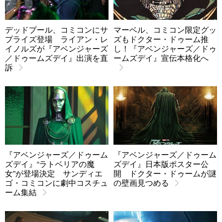
デッドプール、コミコンにサ
マーベル、コミコン限定グッ
プライズ登場 ライアン・レ
ズもドクター・ドゥーム推
イノルズが『アベンジャーズ
し！『アベンジャーズ／ドゥ
／ドゥームズデイ』出演を直
ームズデイ』宣伝本格化へ
訴
『アベンジャーズ／ドゥーム
『アベンジャーズ／ドゥーム
ズデイ』“ラトベリアの魔
ズデイ』日本版ポスター公
女”が登場決定 サンディエ
開 ドクター・ドゥームが謎
ゴ・コミコンに劇中コスチュ
の壁画見つめる
ーム集結