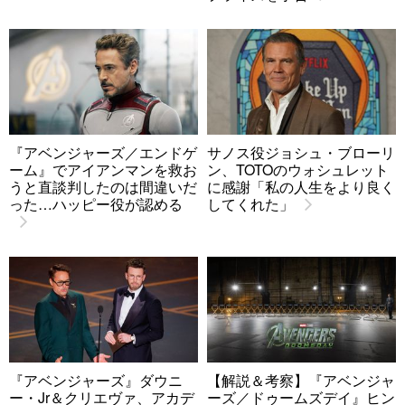
『アベンジャーズ／エンドゲ
サノス役ジョシュ・ブローリ
ーム』でアイアンマンを救お
ン、TOTOのウォシュレット
うと直談判したのは間違いだ
に感謝「私の人生をより良く
った…ハッピー役が認める
してくれた」
『アベンジャーズ』ダウニ
【解説＆考察】『アベンジャ
ー・Jr＆クリエヴァ、アカデ
ーズ／ドゥームズデイ』ヒン