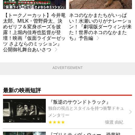
【トークノーカット】今井竜
ネコのなかまたちがいっぱ
太郎、M!LK・曽野舜太、決
い！水瀬いのりがナレーショ
めゼリフ＆変身ポーズを披
ン！『劇場版ダーウィンが来
露！上堀内佳寿也監督が登
た！世界のネコのなかまた
壇！映画『仮面ライダーゼッ
ち』予告編
ツ さよならのミッション』
公開御礼舞台あいさつ
ADVERTISEMENT
最新の映画短評
『叛逆のサウンドトラック』
独自の視点とスタイルを持つ衝撃ドキュ
メンタリー
★★★★
猿渡 由紀
『プリミティヴ・ウォー 恐竜戦