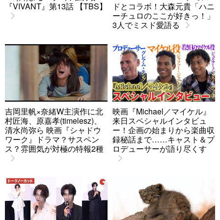
『VIVANT』第13話 【TBS】
ドとコラボ！大森元貴「ハニ
ーチュロのここが好きっ！」
3人でミスド愛語る
吉岡里帆×奈緒W主演作に北
映画『Michael／マイケル』
村匠海、原嘉孝(timelesz)、
来日スペシャルインタビュ
清水尚弥ら 映画『シャドウ
ー！企画の始まりから楽曲収
ワーク』ドラマ？サスペン
録秘話まで……キャスト＆プ
ス？雰囲気が対極の特報2種
ロデューサーが語り尽くす