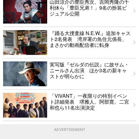
山田涼介の豊臣秀次、吉岡秀隆の千
利休ら「豊臣兄弟！」9名の扮装ビ
ジュアル公開
『踊る大捜査線 N.E.W.』追加キャス
ト2名発表 湾岸署の魚住元係長、
まさかの動画配信者に転身
実写版『ゼルダの伝説』に故サム・
ニールさん出演 ほか3名の新キャ
ストが明らかに
「VIVANT」一夜限りの特別イベン
ト詳細発表 堺雅人、阿部寛、二宮
和也ら11名出演決定
ADVERTISEMENT