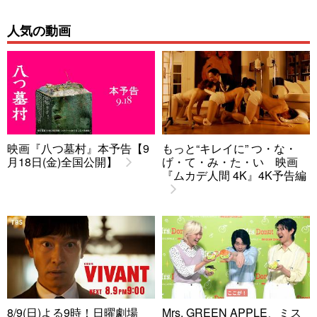
人気の動画
映画『八つ墓村』本予告【9
もっと“キレイに” つ・な・
月18日(金)全国公開】
げ・て・み・た・い 映画
『ムカデ人間 4K』4K予告編
8/9(日)よる9時！日曜劇場
Mrs. GREEN APPLE、ミス