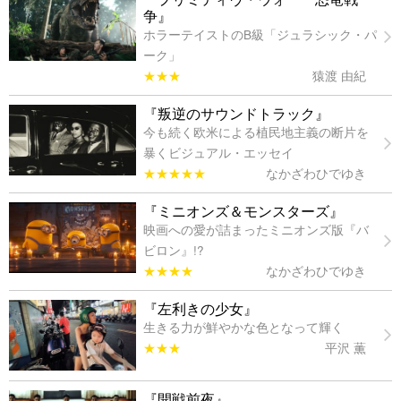
争』
ホラーテイストのB級「ジュラシック・パ
ーク」
★★★
猿渡 由紀
『叛逆のサウンドトラック』
今も続く欧米による植民地主義の断片を
暴くビジュアル・エッセイ
★★★★★
なかざわひでゆき
『ミニオンズ＆モンスターズ』
映画への愛が詰まったミニオンズ版『バ
ビロン』!?
★★★★
なかざわひでゆき
『左利きの少女』
生きる力が鮮やかな色となって輝く
★★★
平沢 薫
『開戦前夜』