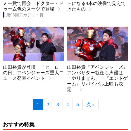
ミー賞で再会 ドクター・ド
トになる4本の映像で見えて
ゥーム色のスーツで登場
きたもの
第98回アカデミー賞
山田裕貴が登壇！「ヒーロー
山田裕貴『アベンジャーズ』
の日」アベンジャーズ重大ニ
アンバサダー就任も声優は
ュース発表イベント
「やりません」 『エンドゲ
ーム』リバイバル上映も決
定！
1
2
3
4
5
次 »
おすすめ特集