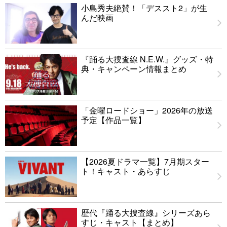
小島秀夫絶賛！「デススト2」が生
んだ映画
『踊る大捜査線 N.E.W.』グッズ・特
典・キャンペーン情報まとめ
「金曜ロードショー」2026年の放送
予定【作品一覧】
【2026夏ドラマ一覧】7月期スター
ト！キャスト・あらすじ
歴代『踊る大捜査線』シリーズあら
すじ・キャスト【まとめ】