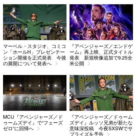
マーベル・スタジオ、コミコ
『アベンジャーズ／エンドゲ
ン「ホールH」プレゼンテー
ーム』再上映、正式タイトル
ション開催を正式発表 今後
発表 新規映像追加で9.25全
の展開について発表へ
米公開
MCU『アベンジャーズ／ド
『アベンジャーズ／ドゥーム
ゥームズデイ』で“フェーズ
ズデイ』ルッソ兄弟が新たな
ゼロ”に回帰へ
意味深投稿 今夜SXSWでサ
プライズを予告