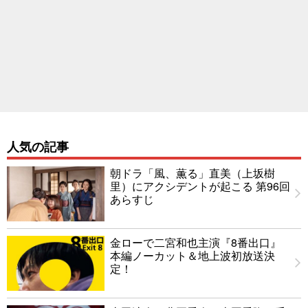
人気の記事
朝ドラ「風、薫る」直美（上坂樹
里）にアクシデントが起こる 第96回
あらすじ
金ローで二宮和也主演『8番出口』
本編ノーカット＆地上波初放送決
定！