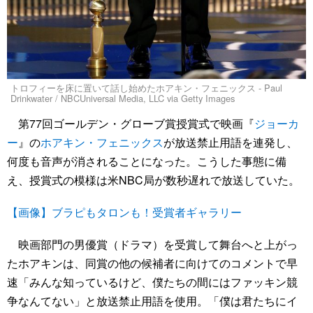
トロフィーを床に置いて話し始めたホアキン・フェニックス - Paul
Drinkwater / NBCUniversal Media, LLC via Getty Images
第77回ゴールデン・グローブ賞授賞式で映画『
ジョーカ
ー
』の
ホアキン・フェニックス
が放送禁止用語を連発し、
何度も音声が消されることになった。こうした事態に備
え、授賞式の模様は米NBC局が数秒遅れで放送していた。
【画像】ブラピもタロンも！受賞者ギャラリー
映画部門の男優賞（ドラマ）を受賞して舞台へと上がっ
たホアキンは、同賞の他の候補者に向けてのコメントで早
速「みんな知っているけど、僕たちの間にはファッキン競
争なんてない」と放送禁止用語を使用。「僕は君たちにイ