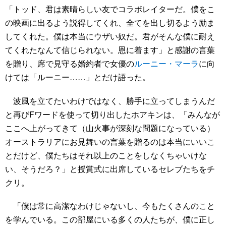
「トッド、君は素晴らしい友でコラボレイターだ。僕をこ
の映画に出るよう説得してくれ、全てを出し切るよう励ま
してくれた。僕は本当にウザい奴だ。君がそんな僕に耐え
てくれたなんて信じられない。恩に着ます」と感謝の言葉
を贈り、席で見守る婚約者で女優の
ルーニー・マーラ
に向
けては「ルーニー……」とだけ語った。
波風を立てたいわけではなく、勝手に立ってしまうんだ
と再びFワードを使って切り出したホアキンは、「みんなが
ここへ上がってきて（山火事が深刻な問題になっている）
オーストラリアにお見舞いの言葉を贈るのは本当にいいこ
とだけど、僕たちはそれ以上のことをしなくちゃいけな
い、そうだろ？」と授賞式に出席しているセレブたちをチ
クリ。
「僕は常に高潔なわけじゃないし、今もたくさんのこと
を学んでいる。この部屋にいる多くの人たちが、僕に正し