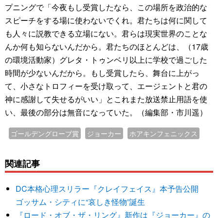
プニングで「今夜もし受賞したなら、この場所を政治的な
スピーチをする場に使わないでくれ。君たちは何に関して
も人々に説教できる立場にない。君らは現実世界のことな
んか何も知らないんだから。君たちのほとんどは、（17歳
の環境活動家）グレタ・トゥンベリ以上に学校で過ごした
時間が少ないんだから。もし受賞したら、舞台に上がっ
て、小さなトロフィーを受け取って、エージェントと君の
神に感謝して失せるがいい」とこれまた放送禁止用語を使
い、最後の部分は無音になっていた。（編集部・市川遥）
ゴールデングローブ賞
ジョーカー
ホアキンフェニックス
関連記事
DC本格心理スリラー『クレイフェイス』本予告公開
ゴッサム・シティに“哀しき怪物”誕生
『ロード・オブ・ザ・リング』新作は『ジョーカー』の