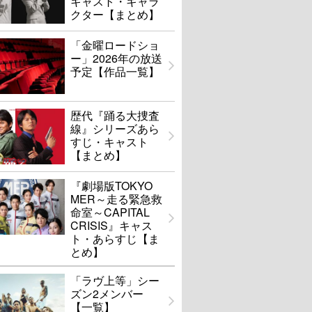
キャスト・キャラ
クター【まとめ】
「金曜ロードショ
ー」2026年の放送
予定【作品一覧】
歴代『踊る大捜査
線』シリーズあら
すじ・キャスト
【まとめ】
『劇場版TOKYO
MER～走る緊急救
命室～CAPITAL
CRISIS』キャス
ト・あらすじ【ま
とめ】
「ラヴ上等」シー
ズン2メンバー
【一覧】