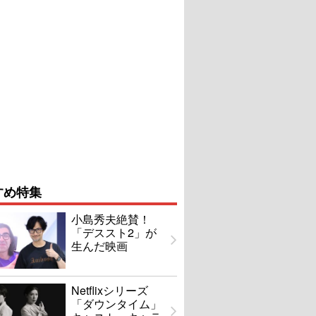
すめ特集
小島秀夫絶賛！
「デススト2」が
生んだ映画
Netflixシリーズ
「ダウンタイム」