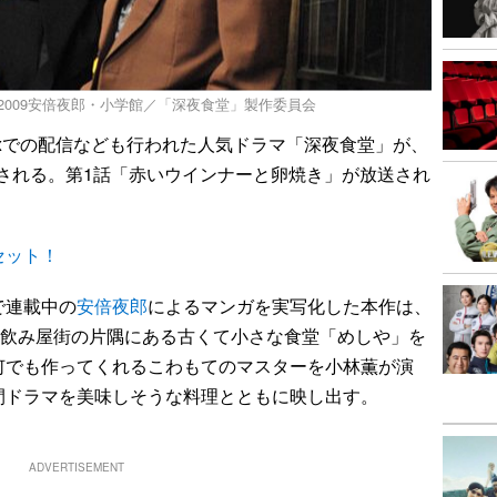
）2009安倍夜郎・小学館／「深夜食堂」製作委員会
lixでの配信なども行われた人気ドラマ「深夜食堂」が、
放送される。第1話「赤いウインナーと卵焼き」が放送され
セット！
で連載中の
安倍夜郎
によるマンガを実写化した本作は、
、飲み屋街の片隅にある古くて小さな食堂「めしや」を
何でも作ってくれるこわもてのマスターを小林薫が演
間ドラマを美味しそうな料理とともに映し出す。
ADVERTISEMENT