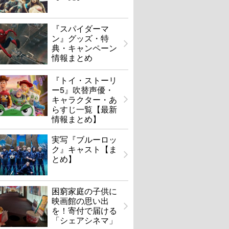
『スパイダーマ
ン』グッズ・特
典・キャンペーン
情報まとめ
『トイ・ストーリ
ー5』吹替声優・
キャラクター・あ
らすじ一覧【最新
情報まとめ】
実写『ブルーロッ
ク』キャスト【ま
とめ】
困窮家庭の子供に
映画館の思い出
を！寄付で届ける
「シェアシネマ」