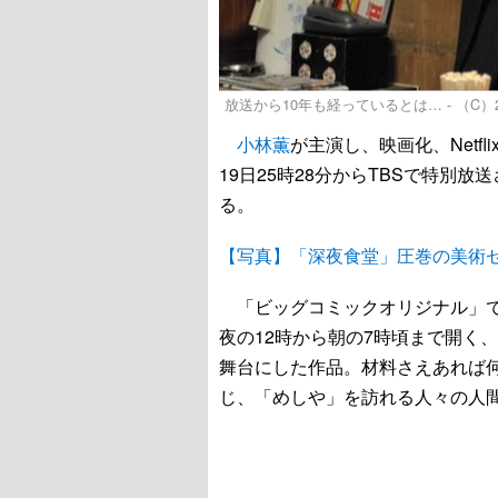
放送から10年も経っているとは… - （C
小林薫
が主演し、映画化、Netf
19日25時28分からTBSで特別
る。
【写真】「深夜食堂」圧巻の美術
「ビッグコミックオリジナル」
夜の12時から朝の7時頃まで開く
舞台にした作品。材料さえあれば
じ、「めしや」を訪れる人々の人