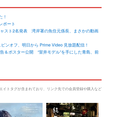
た！
レポート
追加キャスト2名発表 湾岸署の魚住元係長、まさかの動画
オフ、明日から Prime Video 見放題配信！
新予告＆ポスター公開 “室井モデル”を手にした青島、前
リエイトタグが含まれており、リンク先での会員登録や購入など