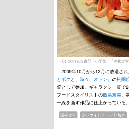
（C）2009安倍夜郎・小学館／「深夜食
2009年10月から12月に放送さ
とボクと、時々、オトン
』の
松岡
督として参加。ギャラクシー賞で2
フードスタイリストの
飯島奈美
、
一線を画す作品に仕上がっている
深夜食堂
赤いウインナーと卵焼き