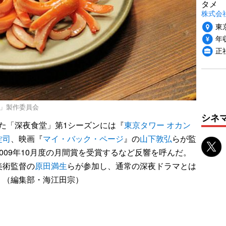
タメ
株式会社P
東
年収
正
堂」製作委員会
シネ
れた「深夜食堂」第1シーズンには『
東京タワー オカン
錠司
、映画『
マイ・バック・ページ
』の
山下敦弘
らが監
009年10月度の月間賞を受賞するなど反響を呼んだ。
美術監督の
原田満生
らが参加し、通常の深夜ドラマとは
。（編集部・海江田宗）