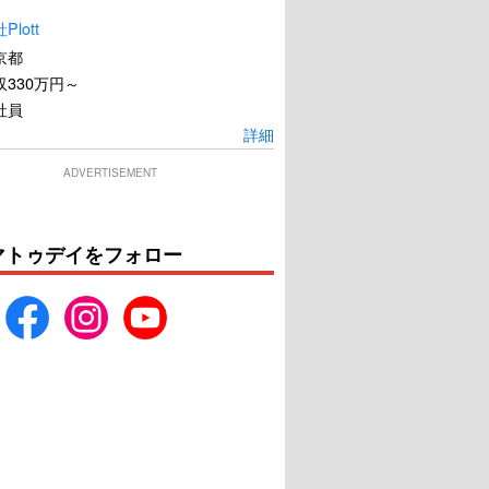
lott
京都
330万円～
社員
詳細
ADVERTISEMENT
マトゥデイをフォロー