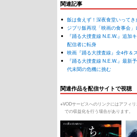
関連記事
飯は食えず！深夜食堂いってき
ジブリ飯再現「映画の食事会」
『踊る大捜査線 N.E.W.』
配信者に転身
映画『踊る大捜査線』全4作＆スピン
『踊る大捜査線 N.E.W.』最
代未聞の危機に挑む
関連作品を配信サイトで視聴
※VODサービスへのリンクにはアフィ
での収益化を行う場合があります。