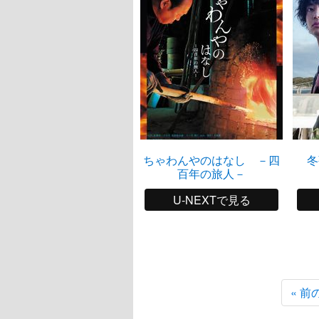
ちゃわんやのはなし －四
冬
百年の旅人－
U-NEXTで見る
« 前