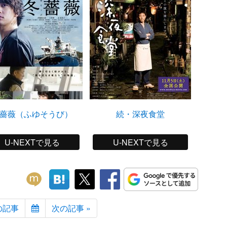
薔薇（ふゆそうび）
続・深夜食堂
U-NEXTで見る
U-NEXTで見る
の記事
次の記事 »