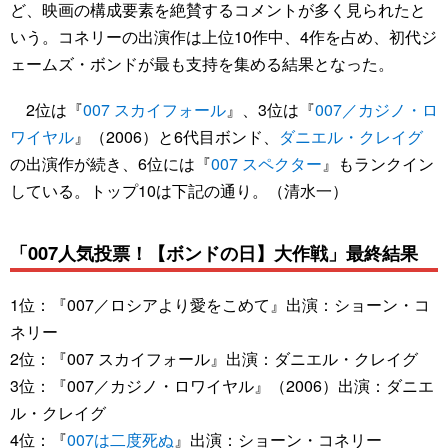
ど、映画の構成要素を絶賛するコメントが多く見られたと
いう。コネリーの出演作は上位10作中、4作を占め、初代ジ
ェームズ・ボンドが最も支持を集める結果となった。
2位は『
007 スカイフォール
』、3位は『
007／カジノ・ロ
ワイヤル
』（2006）と6代目ボンド、
ダニエル・クレイグ
の出演作が続き、6位には『
007 スペクター
』もランクイン
している。トップ10は下記の通り。（清水一）
「007人気投票！【ボンドの日】大作戦」最終結果
1位：『007／ロシアより愛をこめて』出演：ショーン・コ
ネリー
2位：『007 スカイフォール』出演：ダニエル・クレイグ
3位：『007／カジノ・ロワイヤル』（2006）出演：ダニエ
ル・クレイグ
4位：『
007は二度死ぬ
』出演：ショーン・コネリー