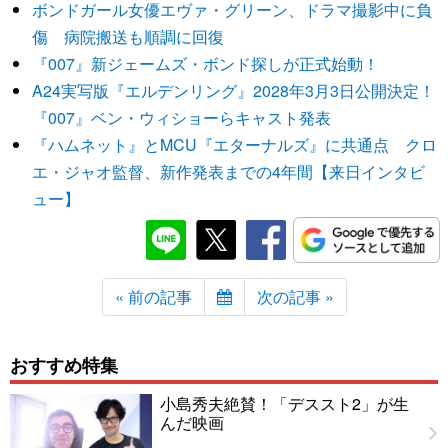
ボンドガール女優エヴァ・グリーン、ドラマ撮影中に負
傷 病院搬送も順調に回復
『007』新ジェームズ・ボンド探しが正式始動！
A24実写版『エルデンリング』2028年3月3日公開決定！
『007』ベン・ウィショーらキャスト発表
『ハムネット』とMCU『エターナルズ』に共通点 クロ
エ・ジャオ監督、新作発表までの4年間【来日インタビ
ュー】
« 前の記事
次の記事 »
おすすめ特集
小島秀夫絶賛！「デススト2」が生
んだ映画