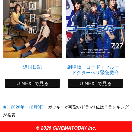
違国日記
劇場版 コード・ブルー
－ドクターヘリ緊急救命－
U-NEXTで見る
U-NEXTで見る
2020年
12月9日
ガッキーが可愛いドラマ1位は？ランキング
が発表
© 2026 CINEMATODAY Inc.