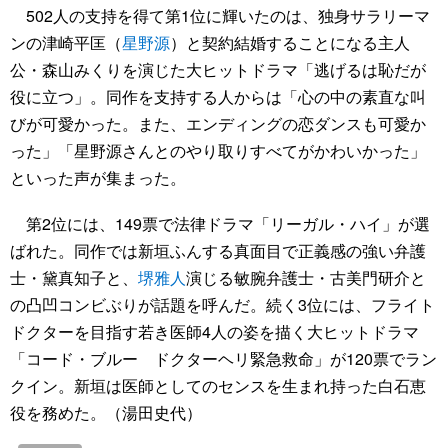
502人の支持を得て第1位に輝いたのは、独身サラリーマ
ンの津崎平匡（
星野源
）と契約結婚することになる主人
公・森山みくりを演じた大ヒットドラマ「逃げるは恥だが
役に立つ」。同作を支持する人からは「心の中の素直な叫
びが可愛かった。また、エンディングの恋ダンスも可愛か
った」「星野源さんとのやり取りすべてがかわいかった」
といった声が集まった。
第2位には、149票で法律ドラマ「リーガル・ハイ」が選
ばれた。同作では新垣ふんする真面目で正義感の強い弁護
士・黛真知子と、
堺雅人
演じる敏腕弁護士・古美門研介と
の凸凹コンビぶりが話題を呼んだ。続く3位には、フライト
ドクターを目指す若き医師4人の姿を描く大ヒットドラマ
「コード・ブルー ドクターヘリ緊急救命」が120票でラン
クイン。新垣は医師としてのセンスを生まれ持った白石恵
役を務めた。（湯田史代）