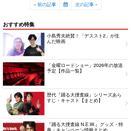
« 前の記事
次の記事 »
おすすめ特集
小島秀夫絶賛！「デススト2」が生
んだ映画
「金曜ロードショー」2026年の放送
予定【作品一覧】
歴代『踊る大捜査線』シリーズあら
すじ・キャスト【まとめ】
『踊る大捜査線 N.E.W.』グッズ・特
典・キャンペーン情報まとめ