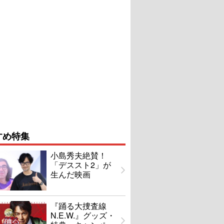
すめ特集
小島秀夫絶賛！
「デススト2」が
生んだ映画
『踊る大捜査線
N.E.W.』グッズ・