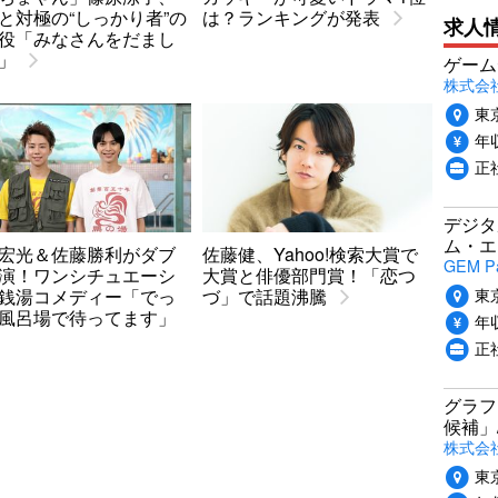
と対極の“しっかり者”の
は？ランキングが発表
求人
役「みなさんをだまし
」
ゲーム
株式会社P
東
年収
正
デジタ
ム・エ
宏光＆佐藤勝利がダブ
佐藤健、Yahoo!検索大賞で
GEM P
演！ワンシチュエーシ
大賞と俳優部門賞！「恋つ
東
銭湯コメディー「でっ
づ」で話題沸騰
風呂場で待ってます」
年収
正
グラフ
候補」
株式会社
東