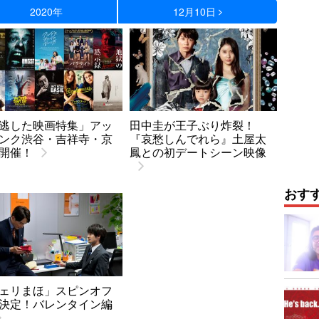
2020年
12月10日
逃した映画特集」アッ
田中圭が王子ぶり炸裂！
ンク渋谷・吉祥寺・京
『哀愁しんでれら』土屋太
開催！
鳳との初デートシーン映像
おす
ェリまほ」スピンオフ
決定！バレンタイン編