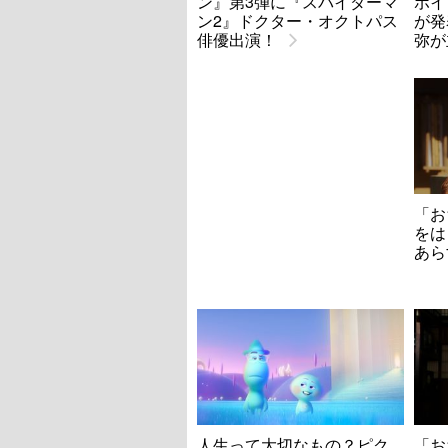
ン』第3弾に『スパイダーマ
ポイ
ン2』ドクター・オクトパス
が発
俳優出演！
弥が
「お
をは
あら
人生って大切なもの？ピク
「お