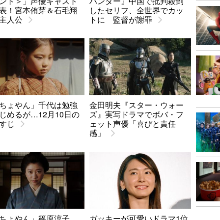
ント＞」声優キャスト
ハンター』中国で批判殺到
表！宮本侑芽＆石毛翔
したセリフ、全世界でカッ
主人公
トに 監督が謝罪
ちょやん」千代は勉強
金田明夫『スター・ウォー
じめるが…12月10日の
ズ』実写ドラマでボバ・フ
すじ
ェット声優「喜びと責任
感」
ちょやん」篠原涼子、
ガッキーが可愛いドラマ1位