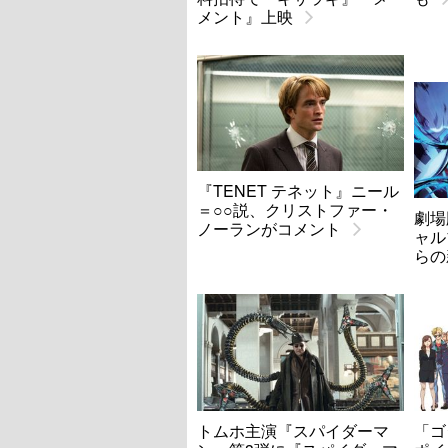
メント』上映
『TENET テネット』ニール
＝○○説、クリストファー・
劇場
ノーランがコメント
ャル
らの
トムホ主演『スパイダーマ
「ゴ