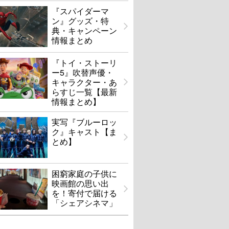
『スパイダーマ
ン』グッズ・特
典・キャンペーン
情報まとめ
『トイ・ストーリ
ー5』吹替声優・
キャラクター・あ
らすじ一覧【最新
情報まとめ】
実写『ブルーロッ
ク』キャスト【ま
とめ】
困窮家庭の子供に
映画館の思い出
を！寄付で届ける
「シェアシネマ」