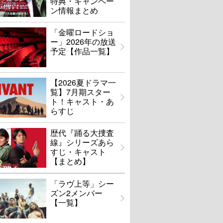
特典・キャンペー
ン情報まとめ
「金曜ロードショ
ー」2026年の放送
予定【作品一覧】
【2026夏ドラマ一
覧】7月期スター
ト！キャスト・あ
らすじ
歴代『踊る大捜査
線』シリーズあら
すじ・キャスト
【まとめ】
「ラヴ上等」シー
ズン2メンバー
【一覧】