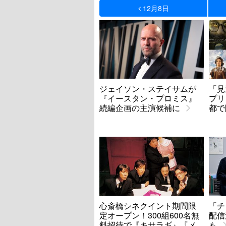
12月8日
ジェイソン・ステイサムが
「見
『イースタン・プロミス』
プリ
続編企画の主演候補に
都で
心斎橋シネクイント期間限
「チ
定オープン！300組600名無
配信
料招待で『キサラギ』『メ
も