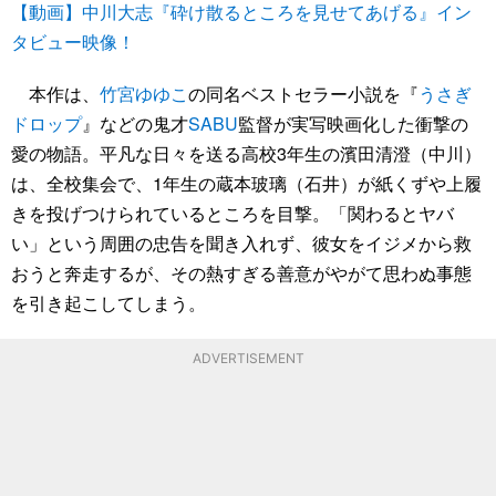
【動画】中川大志『砕け散るところを見せてあげる』イン
タビュー映像！
本作は、
竹宮ゆゆこ
の同名ベストセラー小説を『
うさぎ
ドロップ
』などの鬼才
SABU
監督が実写映画化した衝撃の
愛の物語。平凡な日々を送る高校3年生の濱田清澄（中川）
は、全校集会で、1年生の蔵本玻璃（石井）が紙くずや上履
きを投げつけられているところを目撃。「関わるとヤバ
い」という周囲の忠告を聞き入れず、彼女をイジメから救
おうと奔走するが、その熱すぎる善意がやがて思わぬ事態
を引き起こしてしまう。
ADVERTISEMENT