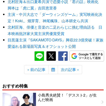
北村匠海＆出口夏希共演で恋愛小説「君の話」映画化
脚本は「虎に翼」吉田恵里香
主演・中川大志で「ダーウィンズゲーム」実写映画化決
定！Koki,、畑芽育、神尾楓珠、山本耕史ら共演
北村匠海、俳優と音楽の二足わらじに挑む理由語る 日
本映画批評家大賞主演男優賞受賞
目黒蓮主演『SAKAMOTO DAYS』興収22.3億突破！家族
愛溢れる新場面写真＆オフショット公開
« 前の記事
次の記事 »
おすすめ特集
小島秀夫絶賛！「デススト2」が生
んだ映画