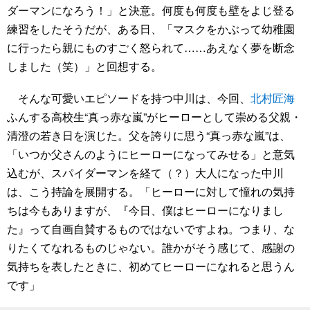
ダーマンになろう！」と決意。何度も何度も壁をよじ登る
練習をしたそうだが、ある日、「マスクをかぶって幼稚園
に行ったら親にものすごく怒られて……あえなく夢を断念
しました（笑）」と回想する。
そんな可愛いエピソードを持つ中川は、今回、
北村匠海
ふんする高校生“真っ赤な嵐”がヒーローとして崇める父親・
清澄の若き日を演じた。父を誇りに思う“真っ赤な嵐”は、
「いつか父さんのようにヒーローになってみせる」と意気
込むが、スパイダーマンを経て（？）大人になった中川
は、こう持論を展開する。「ヒーローに対して憧れの気持
ちは今もありますが、『今日、僕はヒーローになりまし
た』って自画自賛するものではないですよね。つまり、な
りたくてなれるものじゃない。誰かがそう感じて、感謝の
気持ちを表したときに、初めてヒーローになれると思うん
です」