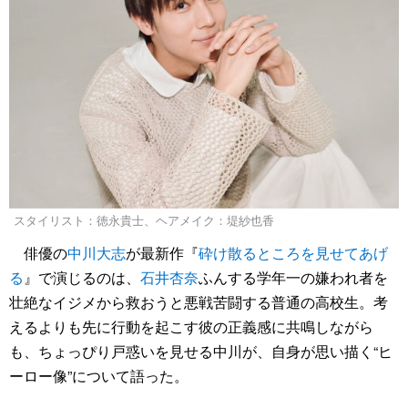
スタイリスト：徳永貴士、ヘアメイク：堤紗也香
俳優の
中川大志
が最新作『
砕け散るところを見せてあげ
る
』で演じるのは、
石井杏奈
ふんする学年一の嫌われ者を
壮絶なイジメから救おうと悪戦苦闘する普通の高校生。考
えるよりも先に行動を起こす彼の正義感に共鳴しながら
も、ちょっぴり戸惑いを見せる中川が、自身が思い描く“ヒ
ーロー像”について語った。