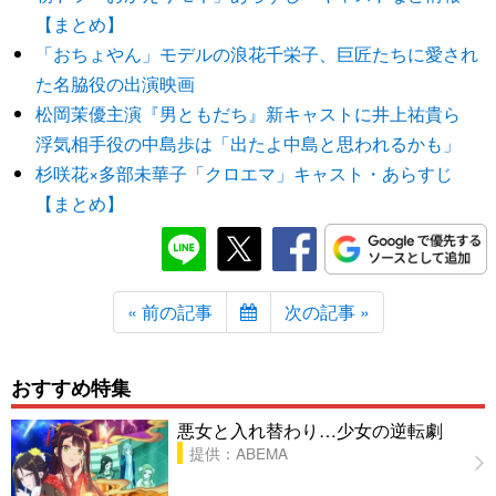
【まとめ】
「おちょやん」モデルの浪花千栄子、巨匠たちに愛され
た名脇役の出演映画
松岡茉優主演『男ともだち』新キャストに井上祐貴ら
浮気相手役の中島歩は「出たよ中島と思われるかも」
杉咲花×多部未華子「クロエマ」キャスト・あらすじ
【まとめ】
« 前の記事
次の記事 »
おすすめ特集
悪女と入れ替わり…少女の逆転劇
提供：ABEMA