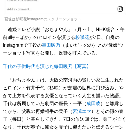
画像は杉咲花Instagramのスクリーンショット
連続テレビ小説「おちょやん」（月～土、NHK総合・午
前8時～ほか）のヒロインを演じる
杉咲花
が7日、自身の
Instagramで子役の
毎田暖乃
（まいだ・のの）との“母娘”ツ
ーショット写真を公開し、反響を呼んでいる。
千代の子供時代も演じた毎田暖乃【写真】
「おちょやん」は、大阪の南河内の貧しい家に生まれた
ヒロイン・竹井千代（杉咲）が芝居の世界に飛び込み、や
がて上方を代表する女優となっていく人生を描いた物語。
千代は所属していた劇団の座長・一平（
成田凌
）と離縁し
てから、父親の再婚相手の栗子（
宮澤エマ
）とその孫の春
子（毎田）と暮らしてきた。7日の放送回では、栗子が亡く
なり、千代が春子に彼女を養子に迎えたいと伝えるシーン