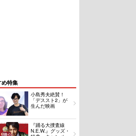
すめ特集
小島秀夫絶賛！
「デススト2」が
生んだ映画
『踊る大捜査線
N.E.W.』グッズ・