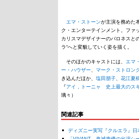
エマ・ストーン
が主演を務めた本
ク・エンターテインメント。ファ
カリスマデザイナーのバロネスと
ラ”へと変貌していく姿を描く。
そのほかのキャストには、
エマ
ー・ハウザー
、
マーク・ストロン
き込んだほか、
塩田朋子
、
花江夏
『
アイ，トーニャ 史上最大のス
璃々）
関連記事
ディズニー実写『クルエラ』日
「VIVANT」鬼滅声優の出演