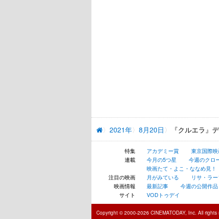
2021年
8月20日
『クルエラ』デ
特集
アカデミー賞
東京国際映
連載
今月の5つ星
今週のクロ
映画たて・よこ・ななめ見！
注目の映画
月がみている
リサ・ラー
映画情報
最新記事
今週の公開作品
サイト
VODトゥデイ
Copyright © 2000-2026 CINEMATODAY, Inc. All rights 