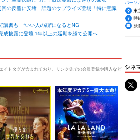
パーソ
、初回の反響に安堵 話題のサプライズ登場「特に意識
東
時給
講習も “いい人の顔”になるとNG
派
完成披露に登壇 1年以上の延期を経て公開へ
シネ
リエイトタグが含まれており、リンク先での会員登録や購入など