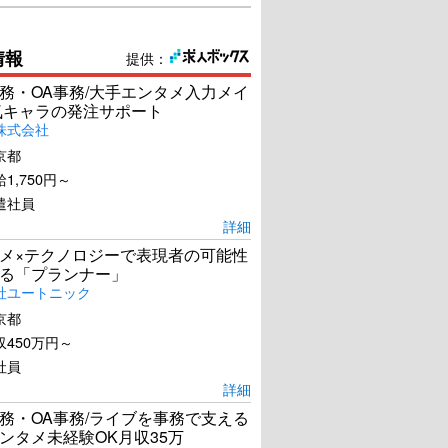
情報
提供：
務・OA事務/大手エンタメ入力メイ
気キャラの発注サポート
株式会社
京都
1,750円～
遣社員
詳細
メ×テクノロジーで表現者の可能性
る「プランナー」
社ユートニック
京都
450万円～
社員
詳細
務・OA事務/ライブを事務で支える
ンタメ未経験OK月収35万