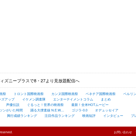
ィズニープラスで8・27より見放題配信へ
画祭
トロント国際映画祭
カンヌ国際映画祭
ベネチア国際映画祭
ベルリ
ーズアップ
イケメン調査隊
エンターテイメントコラム
まとめ
声優伝説
ぐるっと！世界の映画祭
最新！全米HOTムービー
ソンがいた時間
踊る大捜査線 N.E.W....
ゴジラ-0.0
オデュッセイア
興行成績ランキング
注目作品ランキング
映画短評
インタビュー
プ
reserved.
お問い合わせ