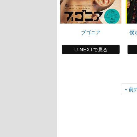
ブゴニア
僕
U-NEXTで見る
« 前