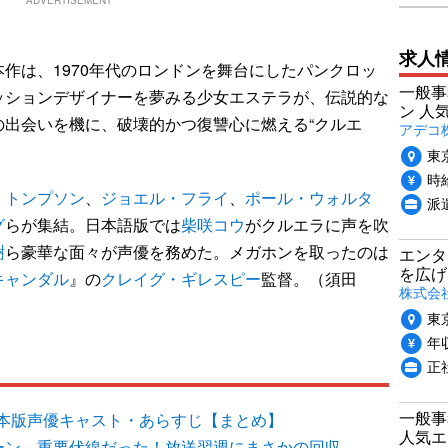
ADVERTISEMENT
求人
作は、1970年代のロンドンを舞台にしたパンクロッ
一般事
ッションデザイナーを夢みる少女エステラが、伝説的な
ン 人
の出会いを機に、破壊的かつ復讐心に燃える“クルエ
アデコ
東
時給
・トンプソン
、
ジョエル・フライ
、
ポール・ウォルタ
派
グ
らが集結。日本語版では
柴咲コウ
がクルエラに声を吹
樹
ら豪華な面々が声優を務めた。メガホンを取ったのは
エンタ
を広げ
キャンダル
』の
クレイグ・ギレスピー
監督。（須田
株式会
東
年収
正
一般事
本版声優キャスト・あらすじ【まとめ】
人気エ
シーン、重要伏線だった！放送翌週にまさかの回収