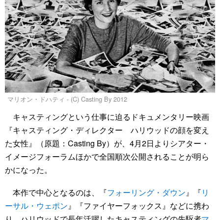
マリオン・ドハティ - (C) Casting By 2012
キャスティングという仕事に迫るドキュメンタリー映画
『キャスティング・ディレクター ハリウッドの顔を変え
た女性』（原題：Casting By）が、4月2日よりシアター・
イメージフォーラムほかで全国順次公開されることが明ら
かになった。
本作で中心となるのは、『
フォーリング・ダウン
』『
リ
ーサル・ウェポン
』『ファイヤーフォックス』などに携わ
り、ハリウッドで長年活躍したキャスティングの先駆者
マ