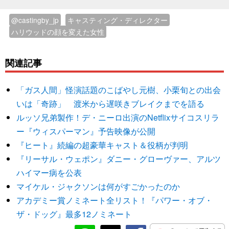
@castingby_jp
キャスティング・ディレクター
ハリウッドの顔を変えた女性
関連記事
「ガス人間」怪演話題のこばやし元樹、小栗旬との出会
いは「奇跡」 渡米から遅咲きブレイクまでを語る
ルッソ兄弟製作！デ・ニーロ出演のNetflixサイコスリラ
ー『ウィスパーマン』予告映像が公開
『ヒート』続編の超豪華キャスト＆役柄が判明
『リーサル・ウェポン』ダニー・グローヴァー、アルツ
ハイマー病を公表
マイケル・ジャクソンは何がすごかったのか
アカデミー賞ノミネート全リスト！『パワー・オブ・
ザ・ドッグ』最多12ノミネート