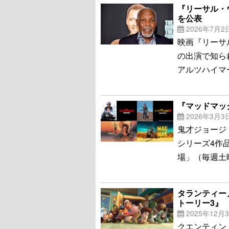
『リーサル・
を公表
2026年7月2
映画『リーサ
の出演で知ら
アルツハイマ
『マッドマッ
2026年3月3
鬼才ジョージ
シリーズ4作
場」（毎週土
タランティー
トーリー3』
2025年12月
クエンティン