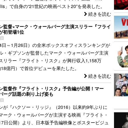
on Ellis」で自身の“21世紀の映画ベスト20”を発表した。
続きを読む
ン監督×マーク・ウォールバーグ主演スリラー『フライ
が初登場1位
8日
24日～1月26日）の全米ボックスオフィスランキングが
ル・ギブソンが監督したマーク・ウォールバーグ主演
スリラー『フライト・リスク』が興行収入1,158万
（約18億円）で首位デビューを果たした。
続きを読む
ン監督作『フライト・リスク』予告編が公開！マー
バーグ話題の剃り上げ姿も
3日
ンが『ハクソー・リッジ』（2016）以来約9年ぶりに
マーク・ウォールバーグが主演する映画『フライト・
月7日公開）より、日本版予告編映像とポスタービジュ