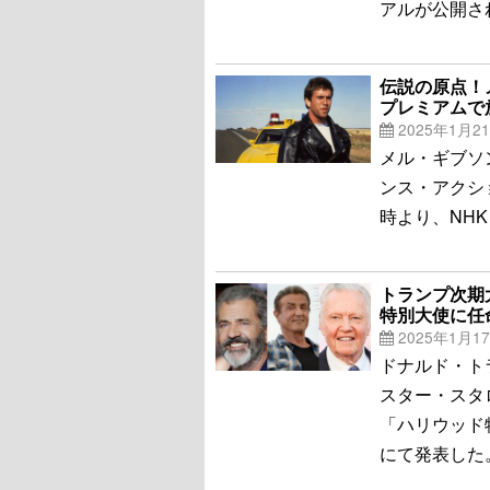
アルが公開さ
伝説の原点！
プレミアムで
2025年1月2
メル・ギブソ
ンス・アクシ
時より、NH
トランプ次期
特別大使に任
2025年1月1
ドナルド・ト
スター・スタ
「ハリウッド特
にて発表した