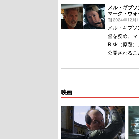
メル・ギブソ
マーク・ウォ
2024年12月
メル・ギブソ
督を務め、マー
Risk（原題
公開されるこ
映画