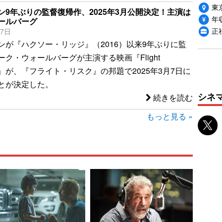
東
ン9年ぶりの監督復帰作、2025年3月公開決定！主演は
年収
ールバーグ
正
17日
ンが『ハクソー・リッジ』（2016）以来9年ぶりに監
ク・ウォールバーグが主演する映画『Flight
）』が、『フライト・リスク』の邦題で2025年3月7日に
とが決定した。
シネ
続きを読む
もっと見る »