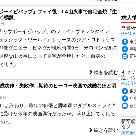
ボーイビバップ」フェイ役、LA山火事で自宅全焼「生
求人
で感謝」
1日
営業/
実写版「カウボーイビバップ」のフェイ・ヴァレンタイン
GEM P
ュラシック・ワールド』シリーズのジア・ロドリゲス
東
俳優ダニエラ・ピネダが現地時間9日、米ロサンゼルス
年収
規模な山火事によって自宅が全焼したと、自身の
正
で明かした。
キャリ
続きを読む
迎」/
株式会
半の成功作・失敗作…期待のヒーロー映画で残酷なほど明
東
30日
年収
いよいよ終わり。昨年の俳優と脚本家のダブルストライキ
正
に受けた今年の映画興行だったが、盛り上げてくれる
新卒総
った。
タメ
続きを読む
株式会社P