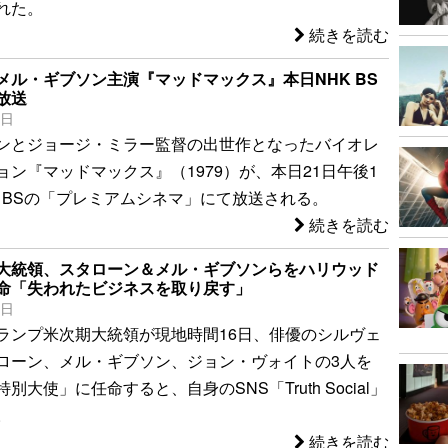
れた。
続きを読む
メル・ギブソン主演『マッドマックス』本日NHK BS
放送
1日
ンとジョージ・ミラー監督の出世作となったバイオレ
ョン『マッドマックス』（1979）が、本日21日午後1
K BSの「プレミアムシネマ」にて放送される。
続きを読む
大統領、スタローン＆メル・ギブソンらをハリウッド
命「失われたビジネスを取り戻す」
7日
ランプ米次期大統領が現地時間16日、俳優のシルヴェ
ローン、メル・ギブソン、ジョン・ヴォイトの3人を
別大使」に任命すると、自身のSNS「Truth Social」
。
続きを読む