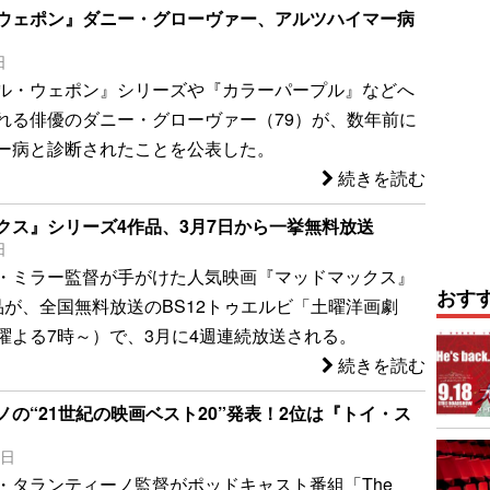
ウェポン』ダニー・グローヴァー、アルツハイマー病
日
ル・ウェポン』シリーズや『カラーパープル』などへ
れる俳優のダニー・グローヴァー（79）が、数年前に
ー病と診断されたことを公表した。
続きを読む
クス』シリーズ4作品、3月7日から一挙無料放送
日
・ミラー監督が手がけた人気映画『マッドマックス』
おす
品が、全国無料放送のBS12トゥエルビ「土曜洋画劇
曜よる7時～）で、3月に4週連続放送される。
続きを読む
ノの“21世紀の映画ベスト20”発表！2位は『トイ・ス
3日
・タランティーノ監督がポッドキャスト番組「The