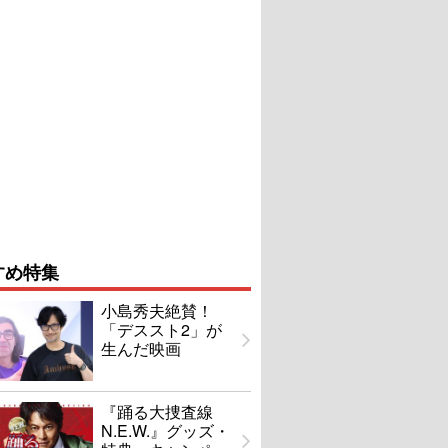
すめ特集
小島秀夫絶賛！
「デススト2」が
生んだ映画
『踊る大捜査線
N.E.W.』グッズ・