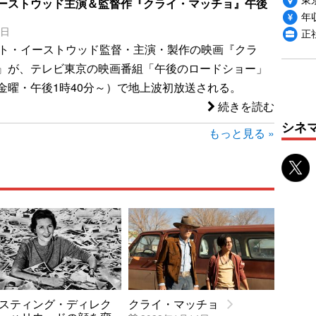
ーストウッド主演＆監督作『クライ・マッチョ』午後
年収
7日
正
ント・イーストウッド監督・主演・製作の映画『クラ
』が、テレビ東京の映画番組「午後のロードショー」
金曜・午後1時40分～）で地上波初放送される。
続きを読む
シネ
もっと見る »
スティング・ディレク
クライ・マッチョ