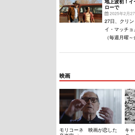
地上波初！イ
ローで
2025年2月2
27日、クリ
イ・マッチョ
（毎週月曜～
映画
モリコーネ 映画が恋した
キャ