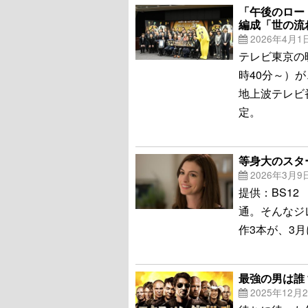
「午後のロー
編成「世の流
2026年4月1
テレビ東京の
時40分～）が
地上波テレビ
定。
等身大のスタ
2026年3月9
提供：BS1
通。そんなジ
作3本が、3月
最強の男は誰
2025年12月