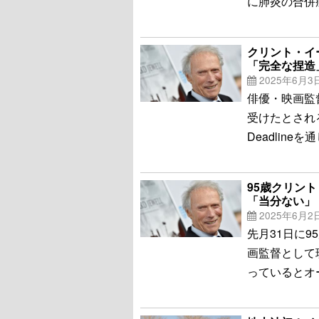
に肺炎の合併
クリント・イ
「完全な捏造
2025年6月3
俳優・映画監
受けたとされ
Deadlin
95歳クリン
「当分ない」
2025年6月2
先月31日に
画監督として
っているとオー