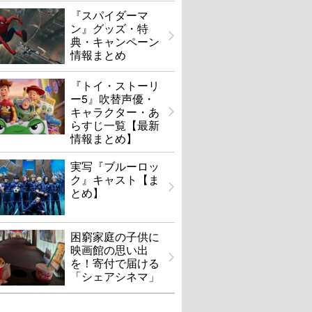
『スパイダーマ
ン』グッズ・特
典・キャンペーン
情報まとめ
『トイ・ストーリ
ー5』吹替声優・
キャラクター・あ
らすじ一覧【最新
情報まとめ】
実写『ブルーロッ
ク』キャスト【ま
とめ】
困窮家庭の子供に
映画館の思い出
を！寄付で届ける
「シェアシネマ」