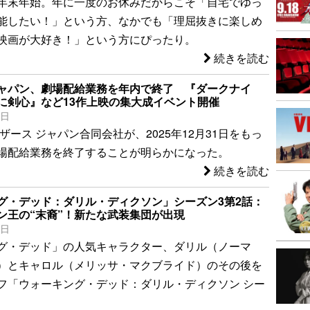
年末年始。年に一度のお休みだからこそ「自宅でゆっ
能したい！」という方、なかでも「理屈抜きに楽しめ
映画が大好き！」という方にぴったり。
続きを読む
ャパン、劇場配給業務を年内で終了 『ダークナイ
に剣心』など13作上映の集大成イベント開催
8日
ザース ジャパン合同会社が、2025年12月31日をもっ
場配給業務を終了することが明らかになった。
続きを読む
グ・デッド：ダリル・ディクソン」シーズン3第2話：
ン王の“末裔”！新たな武装集団が出現
7日
グ・デッド」の人気キャラクター、ダリル（ノーマ
）とキャロル（メリッサ・マクブライド）のその後を
フ「ウォーキング・デッド：ダリル・ディクソン シー