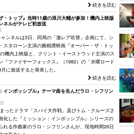
続きを読む
ザ・トップ』当時11歳の浪川大輔が参加！機内上映版
ンネルがテレビ初放送
日
ーチャンネルは3日、同局の「激レア吹替」企画にて、シ
・スタローン主演の腕相撲映画『オーバー・ザ・トッ
7）の機内上映版と、クリント・イーストウッド主演のス
ン『ファイヤーフォックス』（1982）の「水曜ロード
9月に放送すると発表した。
続きを読む
：インポッシブル』テーマ曲を生んだラロ・シフリン
7日
に始まったドラマ「スパイ大作戦」及びトム・クルーズさ
画化した『ミッション：インポッシブル』シリーズの
られる作曲家のラロ・シフリンさんが、現地時間26日