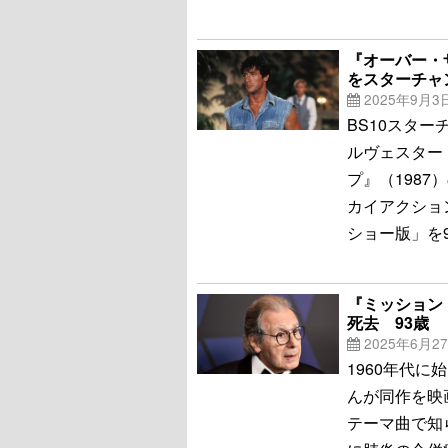
『オーバー・
をスターチャ
2025年9月3
BS10スタ
ルヴェスター
プ』（198
カイアクショ
ショー版」を
『ミッション
死去 93歳
2025年6月2
1960年代
んが同作を映
テーマ曲で知