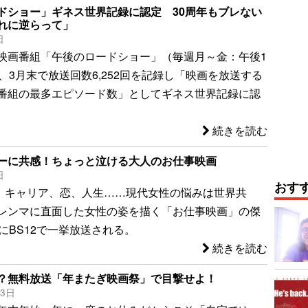
ドショー」ギネス世界記録に認定 30周年もブレない
れに逆らって」
日
映画番組「午後のロードショー」（毎週月～金：午後1
、3月末で放送回数6,252回を記録し「映画を放送する
番組の最多エピソード数」としてギネス世界記録に認
続きを読む
ーに共感！ちょっと泣ける大人のお仕事映画
日
おす
2 キャリア、恋、人生……現代女性の悩みは世界共
レンマに直面した女性の姿を描く「お仕事映画」の傑
にBS12で一挙放送される。
続きを読む
？無料放送「年またぎ映画祭」で目撃せよ！
23日