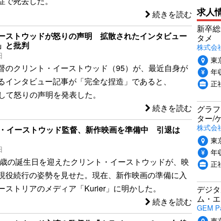
症で死去した。
求人
続きを読む
新卒総
ーストウッドが怒りの声明 拡散されたインタビュー
タメ
」と批判
株式会社P
日
東
督のクリント・イーストウッド（95）が、最近自身が
年収
るインタビュー記事が「完全な捏造」であると、
正
eを通して怒りの声明を発表した。
続きを読む
グラフ
ター/
株式会
ト・イーストウッド監督、新作映画を準備中 引退は
東
日
年収
95歳の誕生日を迎えたクリント・イーストウッドが、映
正社
現役続行の姿勢を見せた。現在、新作映画の準備に入
ストリアのメディア「Kurier」に明かした。
デジタ
ム・エ
続きを読む
GEM P
東