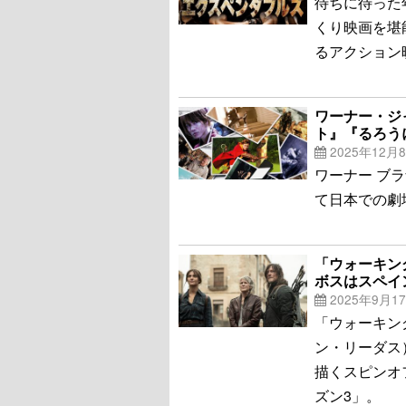
待ちに待った
くり映画を堪
るアクション
ワーナー・ジ
ト』『るろう
2025年12月
ワーナー ブラ
て日本での劇
「ウォーキン
ボスはスペイ
2025年9月1
「ウォーキン
ン・リーダス
描くスピンオ
ズン3」。