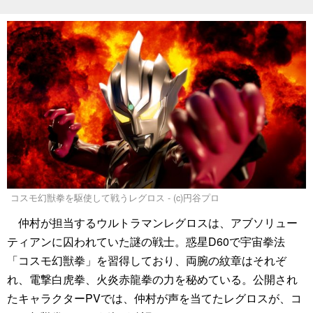
コスモ幻獣拳を駆使して戦うレグロス - (c)円谷プロ
仲村が担当するウルトラマンレグロスは、アブソリュー
ティアンに囚われていた謎の戦士。惑星D60で宇宙拳法
「コスモ幻獣拳」を習得しており、両腕の紋章はそれぞ
れ、電撃白虎拳、火炎赤龍拳の力を秘めている。公開され
たキャラクターPVでは、仲村が声を当てたレグロスが、コ