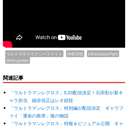
ウルトラギャラクシーファイト
仲村宗悟
UltraGalaxyFight
@ShugoAbc
関連記事
「ウルトラマンレグロス」5.23配信決定！石田彰が新キ
ャラ担当、細谷佳正はレオ続投
「ウルトラマンレグロス」特別編が配信決定 ギャラフ
ァイ「運命の衝突」後の物語
「ウルトラマンレグロス」特報＆ビジュアル公開 ギャ