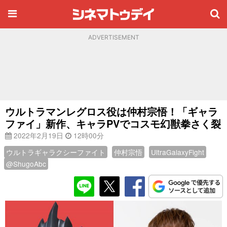
ADVERTISEMENT
ウルトラマンレグロス役は仲村宗悟！「ギャラ
ファイ」新作、キャラPVでコスモ幻獣拳さく裂
2022年2月19日
12時00分
ウルトラギャラクシーファイト
仲村宗悟
UltraGalaxyFight
@ShugoAbc