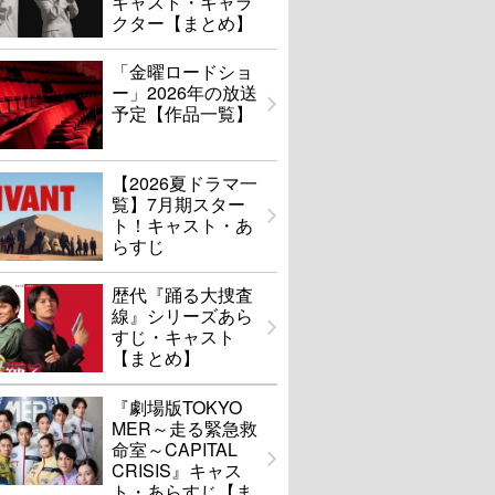
キャスト・キャラ
クター【まとめ】
「金曜ロードショ
ー」2026年の放送
予定【作品一覧】
【2026夏ドラマ一
覧】7月期スター
ト！キャスト・あ
らすじ
歴代『踊る大捜査
線』シリーズあら
すじ・キャスト
【まとめ】
『劇場版TOKYO
MER～走る緊急救
命室～CAPITAL
CRISIS』キャス
ト・あらすじ【ま