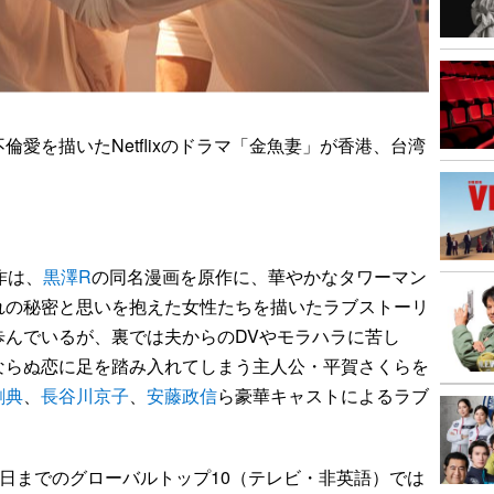
倫愛を描いたNetflixのドラマ「金魚妻」が香港、台湾
作は、
黒澤R
の同名漫画を原作に、華やかなタワーマン
れの秘密と思いを抱えた女性たちを描いたラブストーリ
歩んでいるが、裏では夫からのDVやモラハラに苦し
ならぬ恋に足を踏み入れてしまう主人公・平賀さくらを
剛典
、
長谷川京子
、
安藤政信
ら豪華キャストによるラブ
ら20日までのグローバルトップ10（テレビ・非英語）では