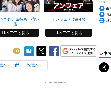
ヒュー
東
時給
NNY 強い気持ち・強い
アンフェア the end
アンフ
派
愛
U-NEXTで見る
U-NEXTで見る
シネ
の記事
次の記事 »
ADVERTISEMENT