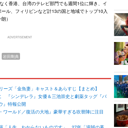
なく香港、台湾のテレビ部門でも週間1位に輝き、イ
ール、フィリピンなど計13の国と地域でトップ10入
一朗）
ADVERTISEMENT
岩田剛典
ixシリーズ「金魚妻」キャスト＆あらすじ【まとめ】
”に 『シンデレラ』女優＆三池崇史と劇薬タッグ『バ
ウ』特報公開
・ワールド／復活の大地』豪華すぎる吹替陣に注目
演「人生、わからないものです」 27年「逆賊の幕