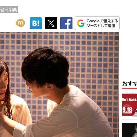
岩田剛典
おす