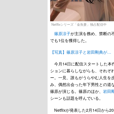
Netflixシリーズ「金魚妻」独占配信中
篠原涼子
が主演を務め、禁断の不
でも1位を獲得した。
【写真】篠原涼子と岩田剛典が…
今月14日に配信スタートした本
ションに暮らしながらも、それぞ
ー。一見、誰もがうらやむ人生を
み、偶然出会った年下男性との道
篠原が演じる。篠原のほか、
岩田
シーンも話題を呼んでいる。
Netflixが発表した2月14日か