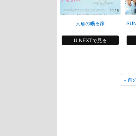
人魚の眠る家
SU
U-NEXTで見る
« 前