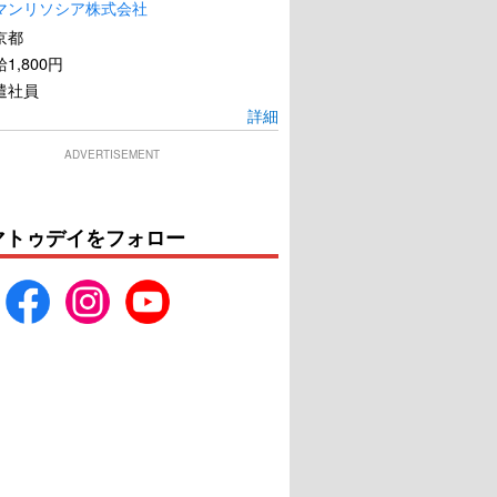
マンリソシア株式会社
京都
1,800円
ェア the answer
花田少年史 幽霊と秘密の
遣社員
トンネル
詳細
U-NEXTで見る
U-NEXTで見る
ADVERTISEMENT
マトゥデイをフォロー