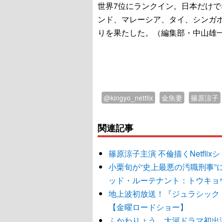
世界7位にランクイン。日本だけで
ンド、マレーシア、タイ、シンガポ
りを果たした。（編集部・中山雄
@kingyo_netflix
金魚妻
篠原涼子
関連記事
篠原涼子主演 不倫描くNetfl
小栗旬が“史上最悪の汚職刑事
ッド・ルーテナント：トウキョ
地上波初放送！『ジュラシック
【金曜ロードショー】
ふかわりょう、大河ドラマ初出