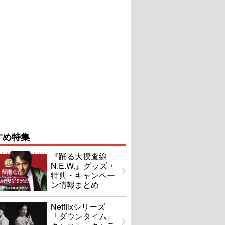
すめ特集
『踊る大捜査線
N.E.W.』グッズ・
特典・キャンペー
ン情報まとめ
Netflixシリーズ
「ダウンタイム」