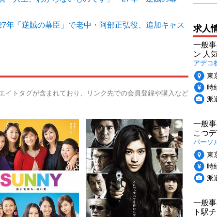
27年「逆賊の幕臣」で老中・阿部正弘役、追加キャス
求人
一般事
ン 人
アデコ
東
時給
リエイトタグが含まれており、リンク先での会員登録や購入など
派
一般事
こつデ
パーソ
東
時給
派
一般事
ト駅チ