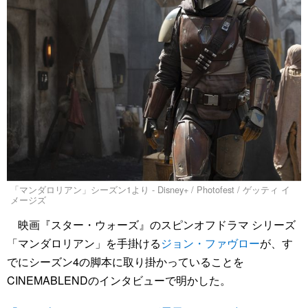
「マンダロリアン」シーズン1より - Disney+ / Photofest / ゲッティ イ
メージズ
映画『スター・ウォーズ』のスピンオフドラマ シリーズ
「マンダロリアン」を手掛ける
ジョン・ファヴロー
が、す
でにシーズン4の脚本に取り掛かっていることを
CINEMABLENDのインタビューで明かした。