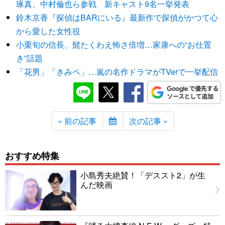
琢真、中村倫也ら参戦 新キャスト9名一挙発表
鈴木京香『探偵はBARにいる』最新作で探偵がかつて心
から愛した女性役
小栗旬の信長、髭たくわえ怖さ倍増…家康への“お仕置
き”話題
「花男」「きみペ」…嵐の名作ドラマがTVerで一挙配信
« 前の記事
次の記事 »
おすすめ特集
小島秀夫絶賛！「デススト2」が生
んだ映画