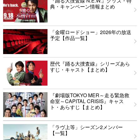
『踊る大捜査線 N.E.W.』グッズ・特
典・キャンペーン情報まとめ
「金曜ロードショー」2026年の放送
予定【作品一覧】
歴代『踊る大捜査線』シリーズあら
すじ・キャスト【まとめ】
『劇場版TOKYO MER～走る緊急救
命室～CAPITAL CRISIS』キャス
ト・あらすじ【まとめ】
「ラヴ上等」シーズン2メンバー
【一覧】