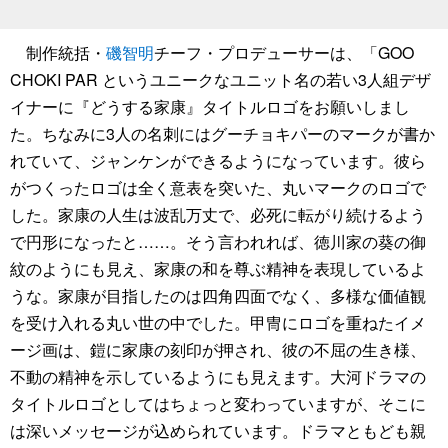
制作統括・
磯智明
チーフ・プロデューサーは、「GOO
CHOKI PAR というユニークなユニット名の若い3人組デザ
イナーに『どうする家康』タイトルロゴをお願いしまし
た。ちなみに3人の名刺にはグーチョキパーのマークが書か
れていて、ジャンケンができるようになっています。彼ら
がつくったロゴは全く意表を突いた、丸いマークのロゴで
した。家康の人生は波乱万丈で、必死に転がり続けるよう
で円形になったと……。そう言われれば、徳川家の葵の御
紋のようにも見え、家康の和を尊ぶ精神を表現しているよ
うな。家康が目指したのは四角四面でなく、多様な価値観
を受け入れる丸い世の中でした。甲冑にロゴを重ねたイメ
ージ画は、鎧に家康の刻印が押され、彼の不屈の生き様、
不動の精神を示しているようにも見えます。大河ドラマの
タイトルロゴとしてはちょっと変わっていますが、そこに
は深いメッセージが込められています。ドラマともども親