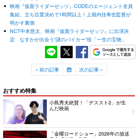
映画『仮面ライダーゼッツ』CODEのエージェント全員
集結、立ち位置決めで1時間以上！上堀内佳寿也監督が
明かす裏側
NCT中本悠太、映画『仮面ライダーゼッツ』に出演決
定 なすかが出会う“謎のバイカー”役「一生の宝物」
« 前の記事
次の記事 »
おすすめ特集
小島秀夫絶賛！「デススト2」が生
んだ映画
「金曜ロードショー」2026年の放送