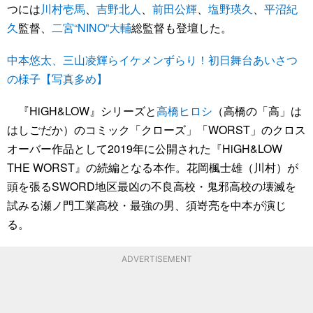
つには
川村壱馬
、
吉野北人
、
前田公輝
、
塩野瑛久
、
平沼紀
久
監督、
二宮“NINO”大輔
総監督も登壇した。
中本悠太、三山凌輝らイケメンずらり！初日舞台あいさつ
の様子【写真多め】
『HiGH&LOW』シリーズと
高橋ヒロシ
（高橋の「高」は
はしごだか）のコミック「クローズ」「WORST」のクロス
オーバー作品として2019年に公開された『HiGH&LOW
THE WORST』の続編となる本作。花岡楓士雄（川村）が
頭を張るSWORD地区最凶の不良高校・鬼邪高校の壊滅を
試みる瀬ノ門工業高校・最強の男、須嵜亮を中本が演じ
る。
ADVERTISEMENT