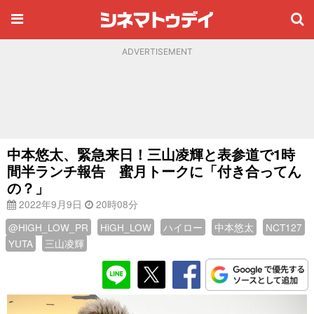
ADVERTISEMENT
中本悠太、緊急来日！三山凌輝と表参道で1時
間半ランチ報告 蜜月トークに「付き合ってん
の？」
2022年9月9日
20時08分
@HiGH_LOW_PR
HiGH_LOW
ハイロー
中本悠太
NCT127
YUTA
三山凌輝