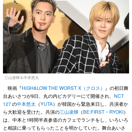
三山凌輝＆中本悠太
映画『
HiGH&LOW THE WORST X（クロス）
』の初日舞
台あいさつが9日、丸の内ピカデリーにて開催され、
NCT
127
の
中本悠太
（
YUTA
）が韓国から緊急来日し、共演者か
ら大歓迎を受けた。共演の
三山凌輝
（
BE:FIRST
・
RYOKI
）
は、中本と1時間半表参道のカフェでランチをし、いろいろ
と相談に乗ってもらったことを明かしていた。舞台あいさ