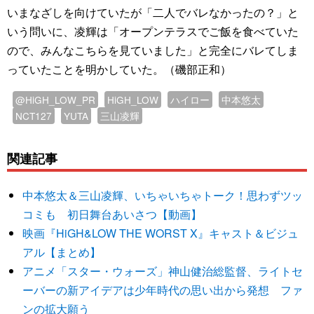
いまなざしを向けていたが「二人でバレなかったの？」と
いう問いに、凌輝は「オープンテラスでご飯を食べていた
ので、みんなこちらを見ていました」と完全にバレてしま
っていたことを明かしていた。（磯部正和）
@HiGH_LOW_PR
HiGH_LOW
ハイロー
中本悠太
NCT127
YUTA
三山凌輝
関連記事
中本悠太＆三山凌輝、いちゃいちゃトーク！思わずツッ
コミも 初日舞台あいさつ【動画】
映画『HiGH&LOW THE WORST X』キャスト＆ビジュ
アル【まとめ】
アニメ「スター・ウォーズ」神山健治総監督、ライトセ
ーバーの新アイデアは少年時代の思い出から発想 ファ
ンの拡大願う