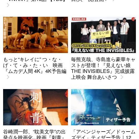
もっと“キレイに” つ・な・
毎熊克哉、寺島進ら豪華キャ
げ・て・み・た・い 映画
ストが登壇！『見えない娘
『ムカデ人間 4K』4K予告編
THE INVISIBLES』完成披露
上映会 舞台あいさつ
谷崎潤一郎、“耽美文学”の出
「アベンジャーズ／ドゥーム
発点を映画化...映画『刺青』
ズデイ」ティザー予告｜12