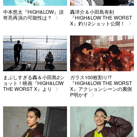
中本悠太『HiGH&LOW』須
轟洋介＆小田島有剣
嵜亮再演の可能性は？
『HiGH&LOW THE WORST
X』釣り2ショット公開！
まぶしすぎる轟＆小田島2シ
ガラス100枚割り!?
ョット！映画『HiGH&LOW
『HiGH&LOW THE WORST
THE WORST X』より
X』アクションシーンの裏側
P明かす