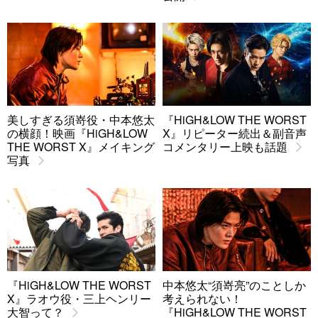
美しすぎる須嵜役・中本悠太
『HiGH&LOW THE WORST
の横顔！映画『HiGH&LOW
X』リピーター続出＆副音声
THE WORST X』メイキング
コメンタリー上映も話題
写真
『HiGH&LOW THE WORST
中本悠太“須嵜亮”のことしか
X』ラオウ役・三上ヘンリー
考えられない！
大智って？
『HiGH&LOW THE WORST