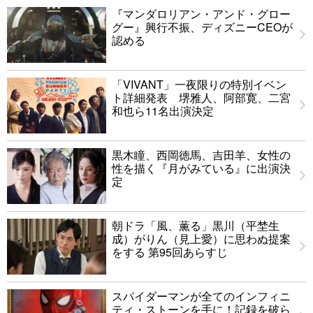
『マンダロリアン・アンド・グロー
グー』興行不振、ディズニーCEOが
認める
「VIVANT」一夜限りの特別イベン
ト詳細発表 堺雅人、阿部寛、二宮
和也ら11名出演決定
黒木瞳、西岡徳馬、吉田羊、女性の
性を描く『月がみている』に出演決
定
朝ドラ「風、薫る」黒川（平埜生
成）がりん（見上愛）に思わぬ提案
をする 第95回あらすじ
スパイダーマンが全てのインフィニ
ティ・ストーンを手に！記録を破ら