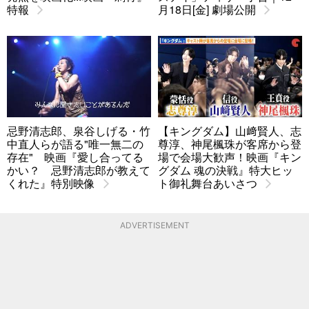
特報
月18日[金] 劇場公開
忌野清志郎、泉谷しげる・竹
【キングダム】山﨑賢人、志
中直人らが語る"唯一無二の
尊淳、神尾楓珠が客席から登
存在" 映画『愛し合ってる
場で会場大歓声！映画『キン
かい？ 忌野清志郎が教えて
グダム 魂の決戦』特大ヒッ
くれた』特別映像
ト御礼舞台あいさつ
ADVERTISEMENT