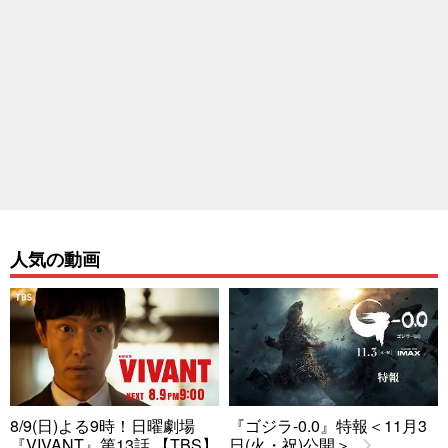
人気の動画
8/9(日)よる9時！日曜劇場
『ゴジラ-0.0』特報＜11月3
『VIVANT』第13話 【TBS】
日(火・祝)公開＞