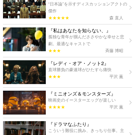
“日本論”を示すディスカッションアクトの
傑作
★★★★★
森 直人
『私はあなたを知らない、』
孤独な青年が掴んだささやかな幸せと悲
劇。最適なキャストで
★★★
斉藤 博昭
『レディ・オア・ノット2』
直球勝負の豪速球がひたすら痛快
★★★
平沢 薫
『ミニオンズ＆モンスターズ』
映画史のイースターエッグが楽しい
★★★★
平沢 薫
『ドラマなふたり』
こういう難役に挑み、きっちり仕事。主