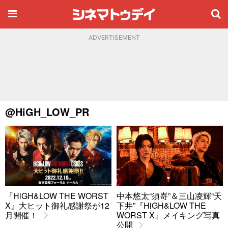
ADVERTISEMENT
@HiGH_LOW_PR
『HiGH&LOW THE WORST
中本悠太“須嵜”＆三山凌輝“天
X』大ヒット御礼感謝祭が12
下井”『HiGH&LOW THE
月開催！
WORST X』メイキング写真
公開