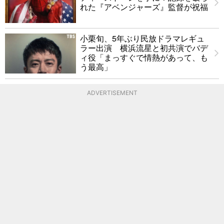
れた『アベンジャーズ』監督が祝福
小栗旬、5年ぶり民放ドラマレギュ
ラー出演 横浜流星と初共演でバデ
ィ役「まっすぐで情熱があって、も
う最高」
ADVERTISEMENT