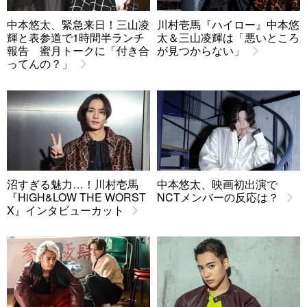
中本悠太、緊急来日！三山凌
川村壱馬『ハイロー』中本悠
輝と表参道で1時間半ランチ
太＆三山凌輝は「悪いところ
報告 蜜月トークに「付き合
が見つからない」
ってんの？」
沼すぎる魅力…！川村壱馬
中本悠太、映画初出演で
『HiGH&LOW THE WORST
NCTメンバーの反応は？
X』インタビューカット