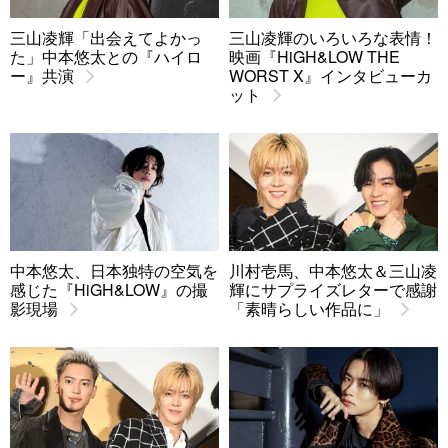
三山凌輝「出会えてよかっ
三山凌輝のいろいろな表情！
た」中本悠太との『ハイロ
映画『HiGH&LOW THE
ー』共演
WORST X』インタビューカ
ット
中本悠太、日本独特の空気を
川村壱馬、中本悠太＆三山凌
感じた『HiGH&LOW』の撮
輝にサプライズレターで感謝
影現場
「素晴らしい作品に」