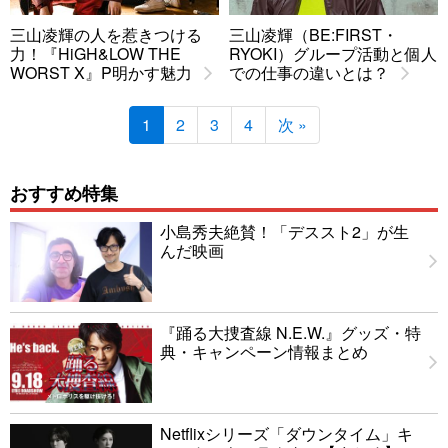
三山凌輝の人を惹きつける
三山凌輝（BE:FIRST・
力！『HiGH&LOW THE
RYOKI）グループ活動と個人
WORST X』P明かす魅力
での仕事の違いとは？
1
2
3
4
次 »
おすすめ特集
小島秀夫絶賛！「デススト2」が生
んだ映画
『踊る大捜査線 N.E.W.』グッズ・特
典・キャンペーン情報まとめ
Netflixシリーズ「ダウンタイム」キ