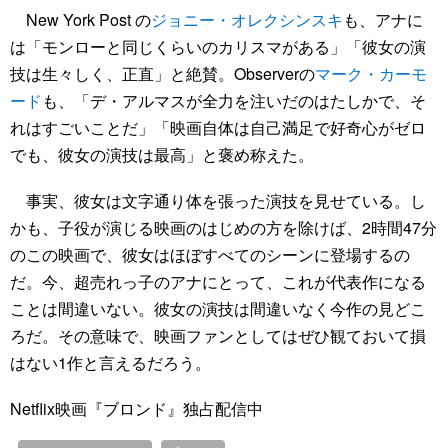
New York Post の
ジョニー・オレクシンスキ
も、アナに
は「モンローと同じくらいのカリスマがある」「彼女の演
技は生々しく、正直」と絶賛。Observerの
マーク・カーモ
ード
も、「デ・アルマスが全力を注いだのはたしかで、そ
れはすごいことだ」「映画自体は自己満足で好奇心がゼロ
でも、彼女の演技は最高」と褒め称えた。
事実、彼女は文字通り体を張った演技を見せている。し
かも、子役が演じる映画のはじめの方を除けば、2時間47分
のこの映画で、彼女はほぼすべてのシーンに登場するの
だ。今、超売れっ子のアナにとって、これが代表作になる
ことは間違いない。彼女の演技は間違いなく今作の見どこ
ろだ。その意味で、映画ファンとしてはぜひ観ておいて損
はない1作と言えるだろう。
Netflix映画『ブロンド』独占配信中