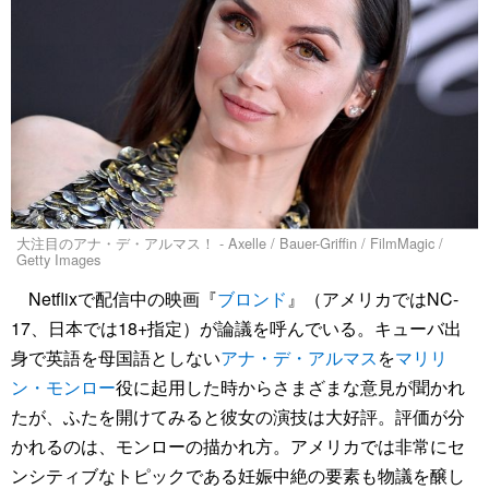
大注目のアナ・デ・アルマス！ - Axelle / Bauer-Griffin / FilmMagic /
Getty Images
Netflixで配信中の映画『
ブロンド
』（アメリカではNC-
17、日本では18+指定）が論議を呼んでいる。キューバ出
身で英語を母国語としない
アナ・デ・アルマス
を
マリリ
ン・モンロー
役に起用した時からさまざまな意見が聞かれ
たが、ふたを開けてみると彼女の演技は大好評。評価が分
かれるのは、モンローの描かれ方。アメリカでは非常にセ
ンシティブなトピックである妊娠中絶の要素も物議を醸し