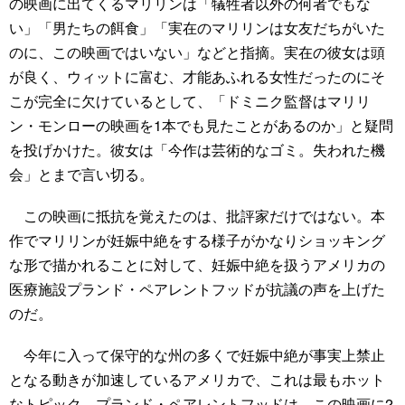
の映画に出てくるマリリンは「犠牲者以外の何者でもな
い」「男たちの餌食」「実在のマリリンは女友だちがいた
のに、この映画ではいない」などと指摘。実在の彼女は頭
が良く、ウィットに富む、才能あふれる女性だったのにそ
こが完全に欠けているとして、「ドミニク監督はマリリ
ン・モンローの映画を1本でも見たことがあるのか」と疑問
を投げかけた。彼女は「今作は芸術的なゴミ。失われた機
会」とまで言い切る。
この映画に抵抗を覚えたのは、批評家だけではない。本
作でマリリンが妊娠中絶をする様子がかなりショッキング
な形で描かれることに対して、妊娠中絶を扱うアメリカの
医療施設プランド・ペアレントフッドが抗議の声を上げた
のだ。
今年に入って保守的な州の多くで妊娠中絶が事実上禁止
となる動きが加速しているアメリカで、これは最もホット
なトピック。プランド・ペアレントフッドは、この映画に2