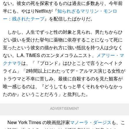
ない。彼女の死を探索するものは過去に多数あり、今年前
半にも、やはりNetflixが『
知られざるマリリン・モンロ
ー：残されたテープ
』を配信したばかりだ。
しかし、人生でずっと性の対象と見られ、男たちからひ
どい扱いを受けた挙句に薬物に依存することになって死に
至ったという彼女の描かれ方に強い抵抗を持つ人は少なく
ない。L.A. TIMES のエンタメコラムニスト、
メアリー・マ
クナマラ
は、「『ブロンド』はひとことで言うとヘイトク
ライム」「2時間以上にわたってデ・アルマス演じる女性が
トラウマと不幸に苦しみ、最後に自殺するのを見た観客が
唯一感じるのは、『どうしてもっと早くそれをやらなかっ
たのか』ということだろう」と批判した。
ADVERTISEMENT
New York Times の映画批評家
マノーラ・ダージス
も、こ