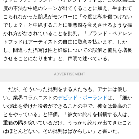
度の不法な中絶のシーンが出てくることに加え、生まれて
こられなかった胎児がモンローに「今度は私を傷つけない
でしょ？」と中絶することに罪悪感を覚えさせるような描
かれ方がなされていることを批判。「プランド・ペアレン
トフッドはアーティストの自由に敬意を払います。しか
し、間違った描写は性と妊娠についての誤解と偏見を増長
させることになります」と、声明で述べている。
ADVERTISEMENT
だが、そういった批判をする人たちも、アナには優し
い。業界コラムニストの
デビッド・ポーランド
は、「細か
い演出を受けた役者ができることの中で、彼女は最高のこ
とをやっている」と評価。「彼女の訛りを指摘する人は、
重箱の隅を突いているだけ。うっかり訛りが出てきたこと
はほとんどない。その批判はばからしい」と書いた。