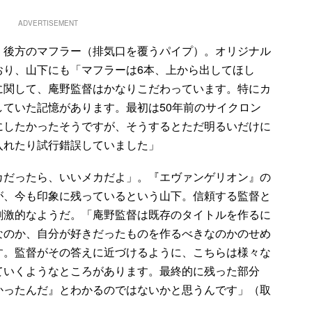
ADVERTISEMENT
後方のマフラー（排気口を覆うパイプ）。オリジナル
おり、山下にも「マフラーは6本、上から出してほし
に関して、庵野監督はかなりこだわっています。特にカ
ていた記憶があります。最初は50年前のサイクロン
にしたかったそうですが、そうするとただ明るいだけに
入れたり試行錯誤していました」
だったら、いいメカだよ」。『エヴァンゲリオン』の
が、今も印象に残っているという山下。信頼する監督と
刺激的なようだ。「庵野監督は既存のタイトルを作るに
なのか、自分が好きだったものを作るべきなのかのせめ
す。監督がその答えに近づけるように、こちらは様々な
ていくようなところがあります。最終的に残った部分
かったんだ』とわかるのではないかと思うんです」（取