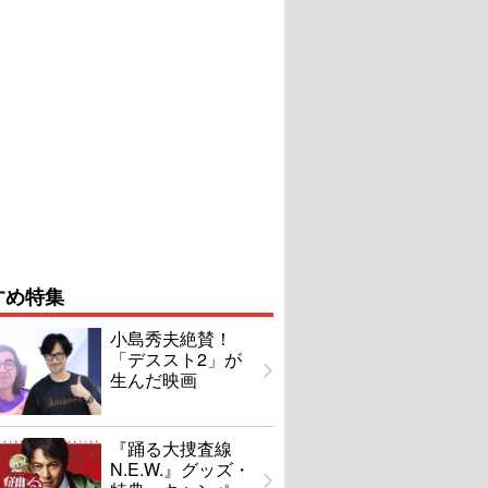
すめ特集
小島秀夫絶賛！
「デススト2」が
生んだ映画
『踊る大捜査線
N.E.W.』グッズ・