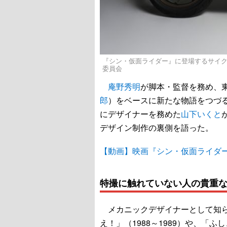
『シン・仮面ライダー』に登場するサイクロン
委員会
庵野秀明
が脚本・監督を務め、
郎
）をベースに新たな物語をつづ
にデザイナーを務めた
山下いくと
デザイン制作の裏側を語った。
【動画】映画『シン・仮面ライダ
特撮に触れていない人の貴重
メカニックデザイナーとして知ら
え！」（1988～1989）や、「ふ