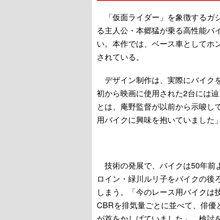
「仮面ライダー」を象徴するガジ
る主人公・本郷猛が乗る高性能バ
い。本作では、ベース車としてホンダ
されている。
デザイン制作は、実際にバイクを
初から映画に使用された2台には
とは、庵野監督が以前から示唆し
用バイクに興味を抱いていました
技術の発展で、バイクは50年前
ロイン・緑川ルリ子をバイクの後
しまう。「今のレース用バイクは
CBRを排気量ごとに並べて、俳優
が首をかしげていました」。検討