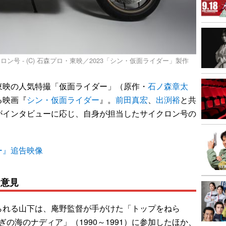
号 - (C) 石森プロ・東映／2023「シン・仮面ライダー」製作
東映の人気特撮「仮面ライダー」（原作・
石ノ森章太
る映画『
シン・仮面ライダー
』。
前田真宏
、
出渕裕
と共
がインタビューに応じ、自身が担当したサイクロン号の
ー』追告映像
な意見
れる山下は、庵野監督が手がけた「トップをねら
しぎの海のナディア」（1990～1991）に参加したほか、