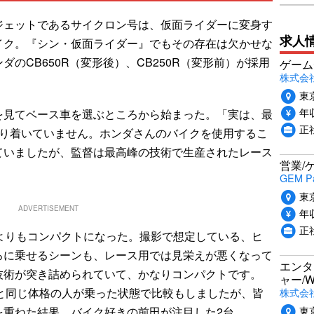
ェットであるサイクロン号は、仮面ライダーに変身す
求人
イク。『シン・仮面ライダー』でもその存在は欠かせな
のCB650R（変形後）、CB250R（変形前）が採用
ゲーム
株式会社P
東
年収
見てベース車を選ぶところから始まった。「実は、最
正
辿り着いていません。ホンダさんのバイクを使用するこ
ていましたが、監督は最高峰の技術で生産されたレース
営業/
」
GEM P
東
ADVERTISEMENT
年収
正
よりもコンパクトになった。撮影で想定している、ヒ
ろに乗せるシーンも、レース用では見栄えが悪くなって
エンタ
技術が突き詰められていて、かなりコンパクトです。
ャー/
と同じ体格の人が乗った状態で比較もしましたが、皆
株式会社i
東
を重ねた結果、バイク好きの前田が注目した2台