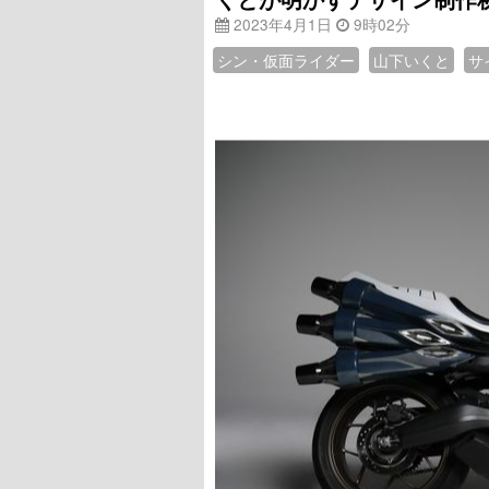
2023年4月1日
9時02分
シン・仮面ライダー
山下いくと
サ