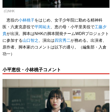
(C)NHK
恵役の
小林桃子
をはじめ、女子少年院に勤める精神科
医・六麦克彦役で
平岡祐太
、恵の母・小平里美役で
工藤夕
貴
が出演。脚本はNHKの脚本開発チームWDRプロジェクト
に参加する
山口智之
、演出は
四宮秀二
が務める。出演者、
原作者、脚本家のコメントは以下の通り。（編集部・入倉
功一）
小平恵役・小林桃子コメント