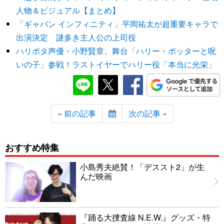
人物＆ビジュアル【まとめ】
「ギャバン インフィニティ」平岡祐太が超重要キャラで
出演決定 謎多き主人公の上司役
ハリポタ声優・小野賢章、舞台「ハリー・ポッターと呪
いの子」参戦！ラストイヤーでハリー役「本当に光栄」
« 前の記事
次の記事 »
おすすめ特集
小島秀夫絶賛！「デススト2」が生
んだ映画
『踊る大捜査線 N.E.W.』グッズ・特