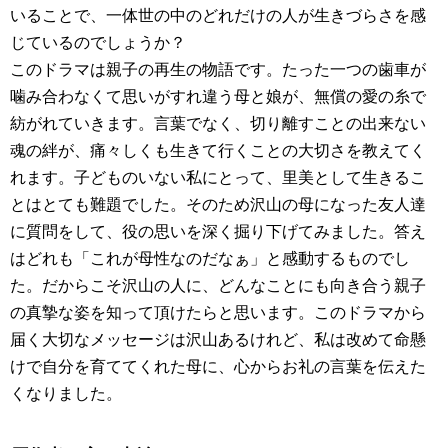
いることで、一体世の中のどれだけの人が生きづらさを感
じているのでしょうか？
このドラマは親子の再生の物語です。たった一つの歯車が
噛み合わなくて思いがすれ違う母と娘が、無償の愛の糸で
紡がれていきます。言葉でなく、切り離すことの出来ない
魂の絆が、痛々しくも生きて行くことの大切さを教えてく
れます。子どものいない私にとって、里美として生きるこ
とはとても難題でした。そのため沢山の母になった友人達
に質問をして、役の思いを深く掘り下げてみました。答え
はどれも「これが母性なのだなぁ」と感動するものでし
た。だからこそ沢山の人に、どんなことにも向き合う親子
の真摯な姿を知って頂けたらと思います。このドラマから
届く大切なメッセージは沢山あるけれど、私は改めて命懸
けで自分を育ててくれた母に、心からお礼の言葉を伝えた
くなりました。