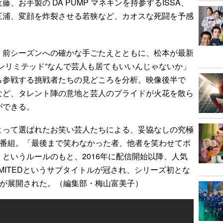
、お手製の DA PUMP マネキンを持参するISSA、
三浦、変顔を炸裂させる若狭など、カオスな死闘を予感
前シーズンへの確かな手ごたえとともに、松本が最新
ンリミテッド”なんで芸人も居てもいいんじゃないか」
ら参戦する挑戦者たちの見どころを分析。映像後半で
など、タレント陣の意地と芸人のプライドが火花を散ら
ができる。
って選ばれたお笑い芸人たちによる、妥協なしの究極
”番組。「最後まで笑わなかった者、他者を笑わせてポ
というルールのもと、2016年に配信開始以降、人気
IMITEDというサブタイトルが冠され、シリーズ初とな
”が展開された。（編集部・梅山富美子）