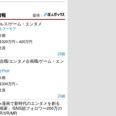
情報
提供：
ールス/ゲーム・エンタメ
社フーモア
京都
320万円～420万円
社員
詳細
合職/エンタメ企画職/ゲーム・エン
lott
京都
330万円～
社員
詳細
I×漫画で新時代のエンタメを創る
漫画家」/SNS総フォロワー200万の
R/VR/MR