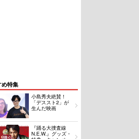
すめ特集
小島秀夫絶賛！
「デススト2」が
生んだ映画
『踊る大捜査線
N.E.W.』グッズ・