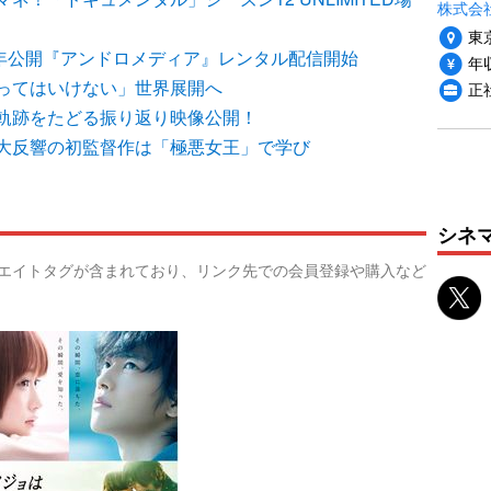
株式会社
東
98年公開『アンドロメディア』レンタル配信開始
年収
ってはいけない」世界展開へ
正
軌跡をたどる振り返り映像公開！
大反響の初監督作は「極悪女王」で学び
シネ
リエイトタグが含まれており、リンク先での会員登録や購入など