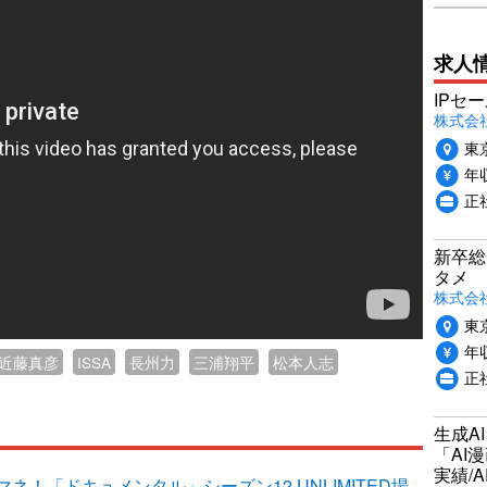
求人
IPセ
株式会
東
年収
正
新卒総
タメ
株式会社P
東
年収
近藤真彦
ISSA
長州力
三浦翔平
松本人志
正
生成A
「AI
実績/A
！「ドキュメンタル」シーズン12 UNLIMITED場