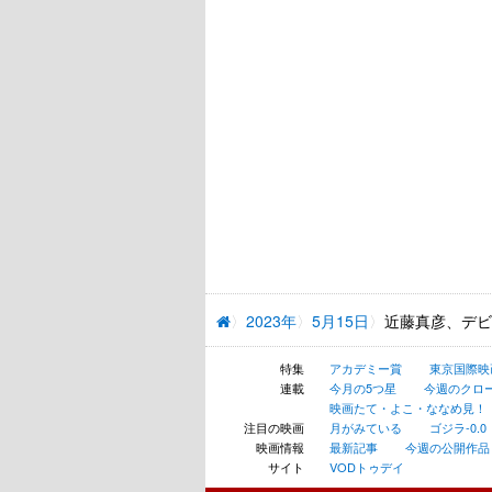
2023年
5月15日
近藤真彦、デビ
特集
アカデミー賞
東京国際映
連載
今月の5つ星
今週のクロ
映画たて・よこ・ななめ見！
注目の映画
月がみている
ゴジラ-0.0
映画情報
最新記事
今週の公開作品
サイト
VODトゥデイ