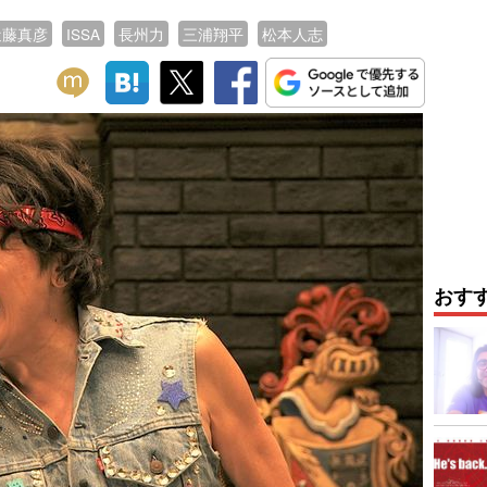
近藤真彦
ISSA
長州力
三浦翔平
松本人志
おす