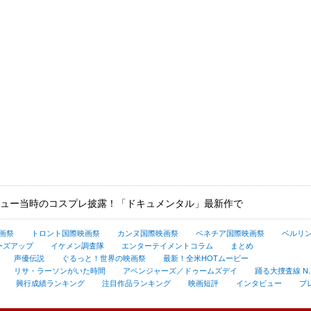
ュー当時のコスプレ披露！「ドキュメンタル」最新作で
画祭
トロント国際映画祭
カンヌ国際映画祭
ベネチア国際映画祭
ベルリ
ーズアップ
イケメン調査隊
エンターテイメントコラム
まとめ
声優伝説
ぐるっと！世界の映画祭
最新！全米HOTムービー
リサ・ラーソンがいた時間
アベンジャーズ／ドゥームズデイ
踊る大捜査線 N.E.
興行成績ランキング
注目作品ランキング
映画短評
インタビュー
プ