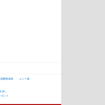
ン国際映画祭
エミー賞
W....
レゼント