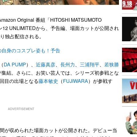
on Original 番組「HITOSHI MATSUMOTO
ズン12 UNLIMITEDから、予告編、場面カットが公開され
より独占配信される。
の自身のコスプレ姿も！予告
（
DA PUMP
）、
近藤真彦
、
長州力
、
三浦翔平
、
若狭勝
が集結。さらに、お笑い芸人では、シリーズ初参戦とな
6回目の出場となる
藤本敏史
（
FUJIWARA
）が参戦す
ADVERTISEMENT
瞬間が収められた場面カットが公開された。デビュー当