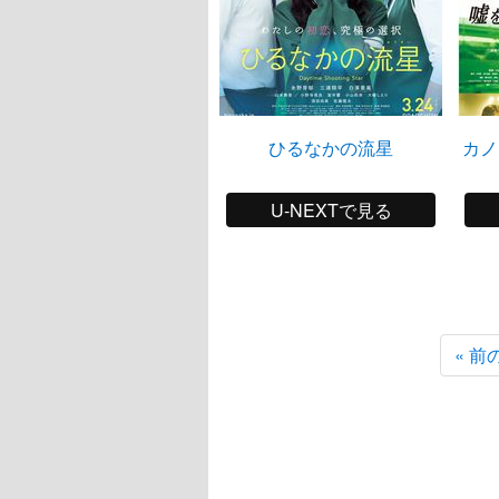
ひるなかの流星
カノ
U-NEXTで見る
« 前