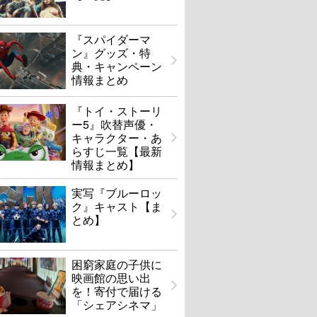
『スパイダーマ
ン』グッズ・特
典・キャンペーン
情報まとめ
『トイ・ストーリ
ー5』吹替声優・
キャラクター・あ
らすじ一覧【最新
情報まとめ】
実写『ブルーロッ
ク』キャスト【ま
とめ】
困窮家庭の子供に
映画館の思い出
を！寄付で届ける
「シェアシネマ」