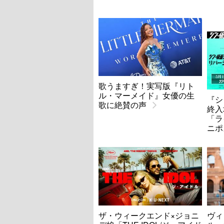
歌うますぎ！実写版『リト
ル・マーメイド』女優の生
『シ
歌に絶賛の声
終入
「ラ
ニポ
ザ・ウィークエンド×ジョニ
ヴィ