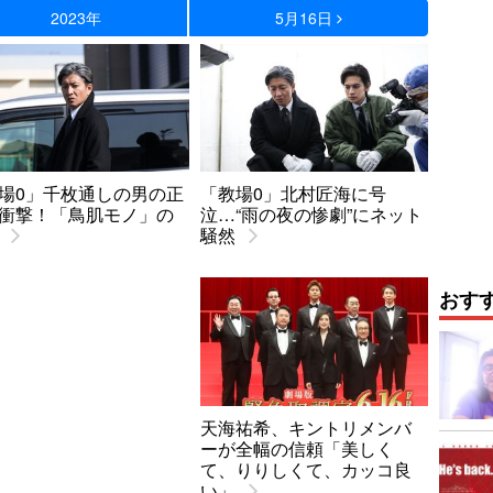
2023年
5月16日
場0」千枚通しの男の正
「教場0」北村匠海に号
衝撃！「鳥肌モノ」の
泣…“雨の夜の惨劇”にネット
騒然
おす
天海祐希、キントリメンバ
ーが全幅の信頼「美しく
て、りりしくて、カッコ良
い」