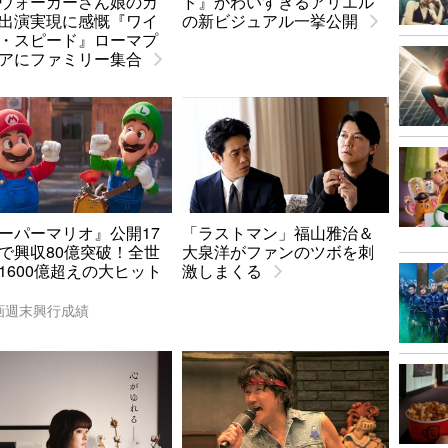
ウォーカーさん娘のカ
ド』かわいすぎるアリエル
出演実現に感慨『ワイ
の新ビジュアル一挙公開
・スピード』ローマプ
アにファミリー集合
ーパーマリオ』公開17
「ラストマン」福山雅治＆
で興収80億突破！全世
大泉洋がファンのツボを刺
1600億超えの大ヒット
激しまくる
画週末興行成績