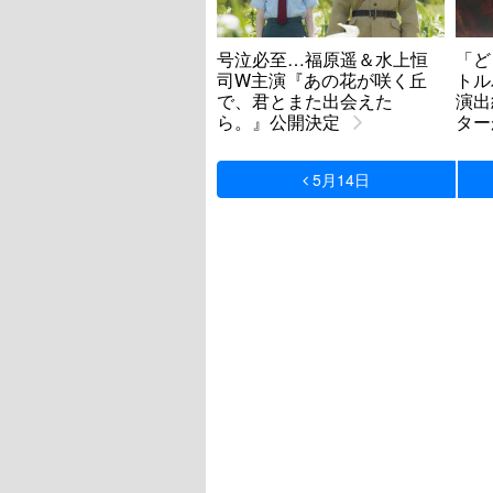
号泣必至…福原遥＆水上恒
「ど
司W主演『あの花が咲く丘
ト
で、君とまた出会えた
演出
ら。』公開決定
ター
5月14日