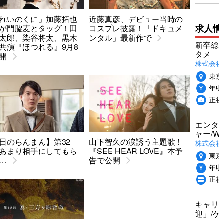
れいのくに」加藤拓也
近藤真彦、デビュー当時の
求人
が門脇麦とタッグ！田
コスプレ披露！「ドキュメ
太郎、染谷将太、黒木
ンタル」最新作で
新卒総
共演『ほつれる』9月8
タメ
開
株式会社P
東
年収
正
エンタ
ャー/
日のらんまん】第32
山下智久の涙誘う主題歌！
株式会社i
あまり相手にしてもら
『SEE HEAR LOVE』本予
東
…
告で公開
年収
正
キャリ
迎」/