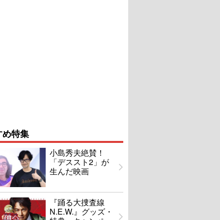
すめ特集
小島秀夫絶賛！
「デススト2」が
生んだ映画
『踊る大捜査線
N.E.W.』グッズ・