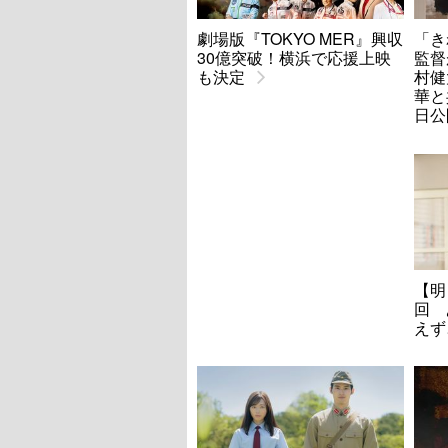
劇場版『TOKYO MER』興収
「き
30億突破！横浜で応援上映
監督
も決定
村健
華と
日公
【明
回 
えず