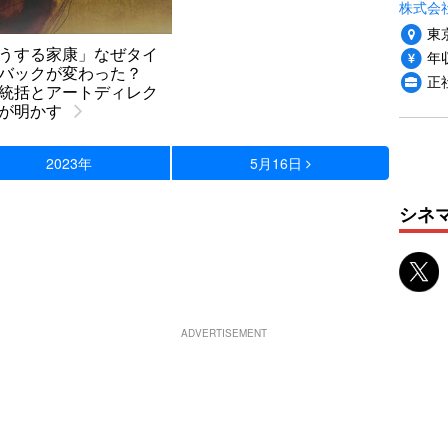
株式会
東
うする家康」なぜタイ
年収
ルバックが変わった？
正
統括とアートディレク
が明かす
2023年
5月16日
シネ
ADVERTISEMENT