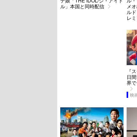
デ娘「THE IDOL/ジ・アイド
ル・
ル」本国と同時配信
メオ
ルド
レミ
『ス
日間
界で
映