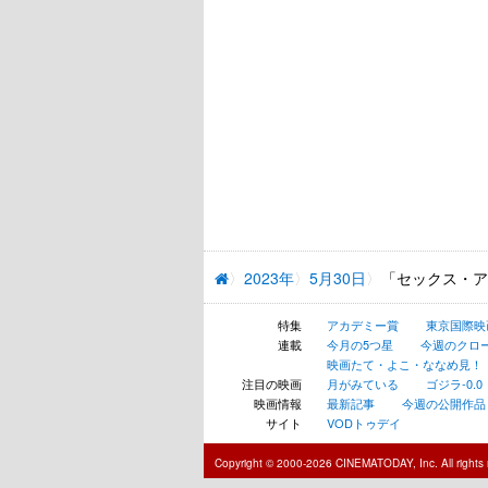
2023年
5月30日
「セックス・ア
特集
アカデミー賞
東京国際映
連載
今月の5つ星
今週のクロ
映画たて・よこ・ななめ見！
注目の映画
月がみている
ゴジラ-0.0
映画情報
最新記事
今週の公開作品
サイト
VODトゥデイ
Copyright © 2000-2026 CINEMATODAY, Inc. All rights 