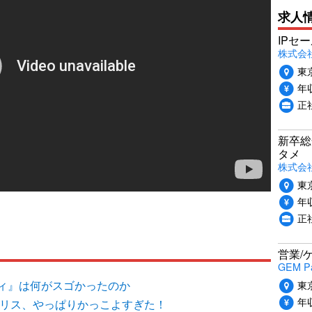
求人
IPセ
株式会
東
年収
正
新卒総
タメ
株式会社P
東
年収
正
営業/
GEM P
東
ィ』は何がスゴかったのか
年収
ィリス、やっぱりかっこよすぎた！