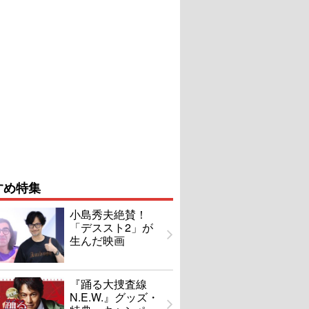
すめ特集
小島秀夫絶賛！
「デススト2」が
生んだ映画
『踊る大捜査線
N.E.W.』グッズ・