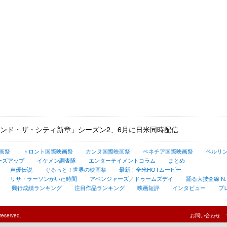
ンド・ザ・シティ新章」シーズン2、6月に日米同時配信
画祭
トロント国際映画祭
カンヌ国際映画祭
ベネチア国際映画祭
ベルリ
ーズアップ
イケメン調査隊
エンターテイメントコラム
まとめ
声優伝説
ぐるっと！世界の映画祭
最新！全米HOTムービー
リサ・ラーソンがいた時間
アベンジャーズ／ドゥームズデイ
踊る大捜査線 N.E.
興行成績ランキング
注目作品ランキング
映画短評
インタビュー
プ
reserved.
お問い合わせ