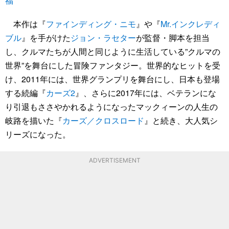
福
本作は『
ファインディング・ニモ
』や『
Mr.インクレディ
ブル
』を手がけた
ジョン・ラセター
が監督・脚本を担当
し、クルマたちが人間と同じように生活している”クルマの
世界”を舞台にした冒険ファンタジー。世界的なヒットを受
け、2011年には、世界グランプリを舞台にし、日本も登場
する続編『
カーズ2
』、さらに2017年には、ベテランにな
り引退もささやかれるようになったマックィーンの人生の
岐路を描いた『
カーズ／クロスロード
』と続き、大人気シ
リーズになった。
ADVERTISEMENT