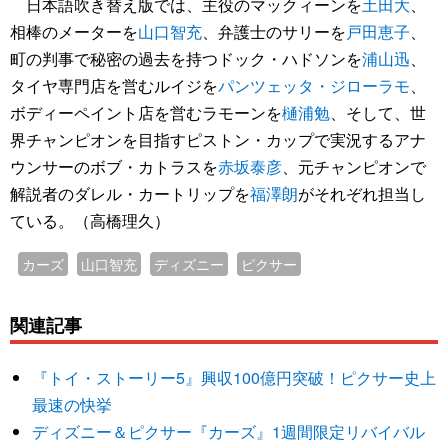
日本語吹き替え版では、主役のマックィーンを
土田大
、
相棒のメーターを
山口智充
、弁護士のサリーを
戸田恵子
、
町の判事で秘密の過去を持つドック・ハドソンを
浦山迅
、
タイヤ専門店を営むルイジを
パンツェッタ・ジローラモ
、
ボディーペイント店を営むラモーンを
樋浦勉
、そして、世
界チャンピオンを目指すピストン・カップで実況するアナ
ウンサーのボブ・カトラスを
赤坂泰彦
、元チャンピオンで
解説者のダレル・カートリップを
福澤朗
がそれぞれ担当し
ている。（高橋理久）
カーズ
山口智充
ディズニー
ピクサー
関連記事
『トイ・ストーリー5』興収100億円突破！ピクサー史上
最速の快挙
ディズニー＆ピクサー『カーズ』1週間限定リバイバル