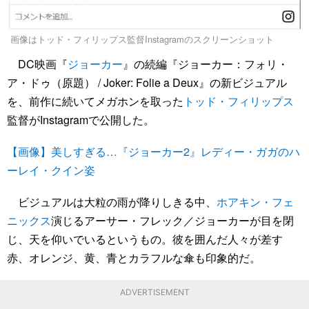
画像はトッド・フィリップス監督Instagramのスクリーンショット
DC映画『
ジョーカー
』の続編『ジョーカー：フォリ・
ア・ドゥ（原題） / Joker: Folie a Deux』の新ビジュアル
を、前作に続いてメガホンを取った
トッド・フィリップス
監督がInstagramで公開した。
【画像】美しすぎる…『ジョーカー2』レディー・ガガのハ
ーレイ・クイン姿
ビジュアルは大粒の雨が降りしきる中、
ホアキン・フェ
ニックス
演じるアーサー・フレック／ジョーカーが目を閉
じ、天を仰いでいるというもの。彼を囲んだ人々が差す
赤、オレンジ、黄、青とカラフルな傘も印象的だ。
ADVERTISEMENT