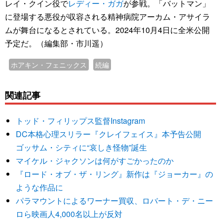
レイ・クイン役で
レディー・ガガ
が参戦。「バットマン」
に登場する悪役が収容される精神病院アーカム・アサイラ
ムが舞台になるとされている。2024年10月4日に全米公開
予定だ。（編集部・市川遥）
ホアキン・フェニックス
続編
関連記事
トッド・フィリップス監督Instagram
DC本格心理スリラー『クレイフェイス』本予告公開
ゴッサム・シティに“哀しき怪物”誕生
マイケル・ジャクソンは何がすごかったのか
『ロード・オブ・ザ・リング』新作は『ジョーカー』の
ような作品に
パラマウントによるワーナー買収、ロバート・デ・ニー
ロら映画人4,000名以上が反対