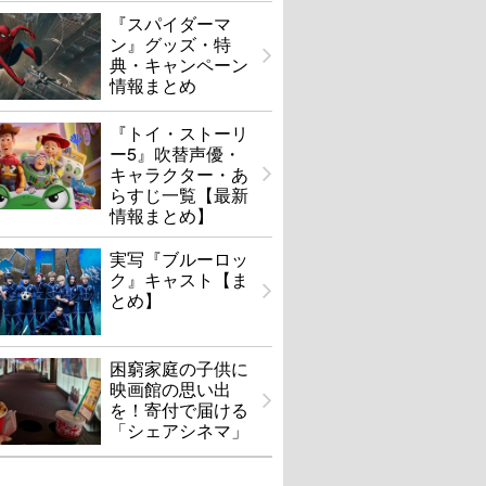
『スパイダーマ
ン』グッズ・特
典・キャンペーン
情報まとめ
『トイ・ストーリ
ー5』吹替声優・
キャラクター・あ
らすじ一覧【最新
情報まとめ】
実写『ブルーロッ
ク』キャスト【ま
とめ】
困窮家庭の子供に
映画館の思い出
を！寄付で届ける
「シェアシネマ」