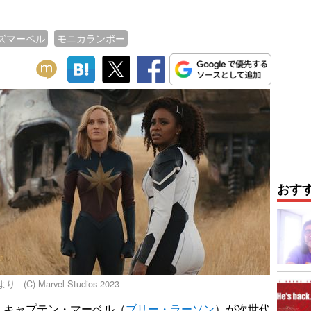
ズマーベル
モニカランボー
おす
 Marvel Studios 2023
キャプテン・マーベル（
ブリー・ラーソン
）が次世代