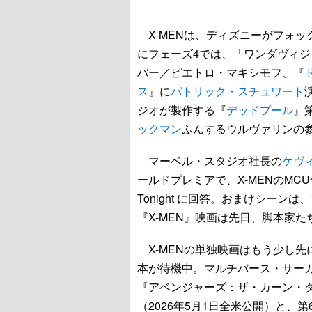
X-MENは、ディズニーがフォッ
にフェーズ4では、「ワンダヴィジ
バー／ピエトロ・マキシモフ、『
ス
』に
パトリック・スチュワート
ジオが製作する『
デッドプール
』
ックマン
ふんするウルヴァリンの
マーベル・スタジオ社長の
ケヴ
ールドプレミアで、X-MENのMCU合
Tonight に回答。おまけシー
『X-MEN』映画は先日、脚本家た
X-MENの単独映画はもう少し先
本が待機中。マルチバース・サー
『アベンジャーズ：ザ・カーン・ダイナスティ
（2026年5月1日全米公開）と