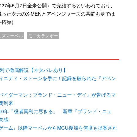
 Wars』（2027年5月7日全米公開）で完結するといわれており、
った次元のX-MENとアベンジャーズの共闘も夢では
本拓弥）
ミズマーベル
モニカランボー
系列で徹底解説【ネタバレあり】
ィニティ・ストーンを手に！記録を破られた『アベン
パイダーマン：ブランド・ニュー・デイ』が告げるマ
間到来
10年「役者冥利に尽きる」 新章『ブランド・ニュ
失感
ゲーム』以降マーベルからMCU復帰を何度も提案され