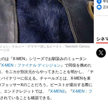
年収
正
シネ
ン』ケルシー・グラマー演じるビースト - Twentieth Century
 イメージズ
は『X-MEN』シリーズでお馴染みのミュータン
『
X-MEN：ファイナル ディシジョン
』で同役を務めた
は、モニカが別次元からやってきたことを明かし、「チ
バイナリーに伝える。チャールズとは、X-MENを束
ロフェッサーXのことだろう。ビーストが退出する際に
か、エンドクレジットでは、『
X-MEN2
』『
X-MEN：フ
されていることも確認できる。