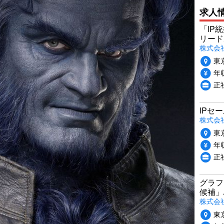
求人
「IP
リード
株式会社P
東
年収
正
IPセ
株式会
東
年収
正
グラフ
候補」
株式会社
東