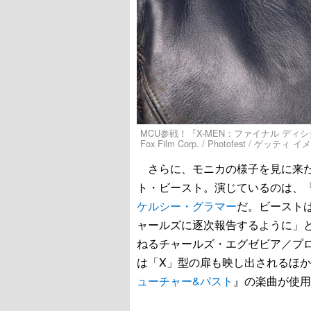
MCU参戦！『X-MEN：ファイナル ディシジョ
Fox Film Corp. / Photofest / ゲッティ
さらに、モニカの様子を見に来たの
ト・ビースト。演じているのは、
ケルシー・グラマー
だ。ビースト
ャールズに逐次報告するように」と
ねるチャールズ・エグゼビア／プ
は「X」型の扉も映し出されるほ
ューチャー&パスト
』の楽曲が使用