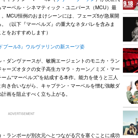
るマーベル・シネマティック・ユニバース（MCU）最
）。MCU恒例のおまけシーンには、フェーズ5が急展開
る。（以下『マーベルズ』の重大なネタバレを含みま
ことをおすすめします）
ドプール3』ウルヴァリンの新スーツ姿
・ダンヴァースが、敏腕エージェントのモニカ・ラン
ジャーズオタクの女子高生カマラ・カーン／ミズ・マー
チーム“マーベルズ”を結成する本作。能力を使うと三人
と向き合いながら、キャプテン・マーベルを憎む強敵ダ
の計画を阻止すべく立ち上がる。
ADVERTISEMENT
・ランボーが別次元へとつながる穴を塞ぐことに成功