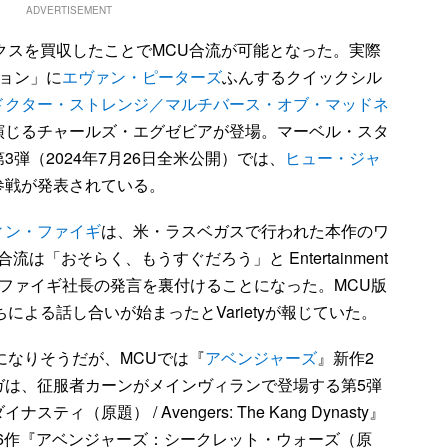
ADVERTISEMENT
クスを買収したことでMCU合流が可能となった。実際
ョン」に
エヴァン・ピーターズ
ふんするクイックシル
ドクター・ストレンジ／マルチバース・オブ・マッドネ
演じるチャールズ・エグゼビアが登場。マーベル・スタ
第3弾（2024年7月26日全米公開）では、
ヒュー・ジャ
参戦が発表されている。
ィン・ファイギ
は、米・ラスベガスで行われた本作のワ
流は「おそらく、もうすぐだろう」と Entertainment
ンは、ファイギ社長の発言を裏付けることになった。MCU版
ちによる話し合いが始まったとVarietyが報じていた。
になりそうだが、MCUでは『
アベンジャーズ
』新作2
ガは、征服者カーンがメインヴィランで登場する第5弾
（原題） / Avengers: The Kang Dynasty』
、第6作『アベンジャーズ：シークレット・ウォーズ（原