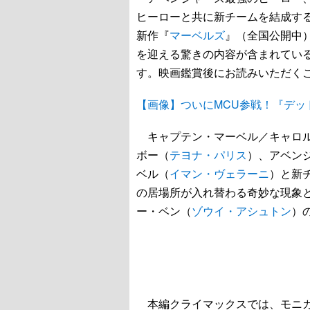
ヒーローと共に新チームを結成す
新作『
マーベルズ
』（全国公開中
を迎える驚きの内容が含まれてい
す。映画鑑賞後にお読みいただく
【画像】ついにMCU参戦！『デッ
キャプテン・マーベル／キャロル
ボー（
テヨナ・パリス
）、アベン
ベル（
イマン・ヴェラーニ
）と新
の居場所が入れ替わる奇妙な現象
ー・ベン（
ゾウイ・アシュトン
）
本編クライマックスでは、モニカ