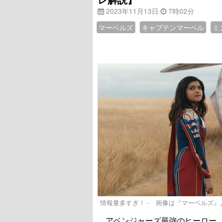
2023年11月13日
7時02分
マーベルズ
キャプテンマーベル
ミ
情報量多すぎ！ - 画像は『マーベルズ』より - (C)
アベンジャーズ最強のヒーロー、