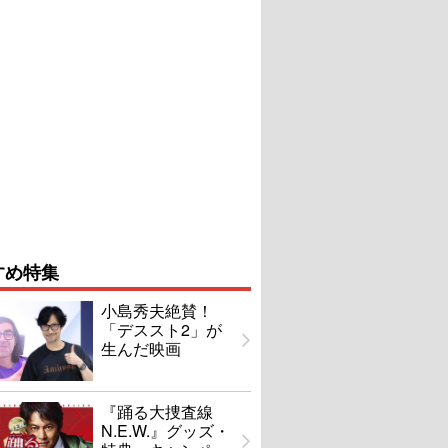
すめ特集
小島秀夫絶賛！
「デススト2」が
生んだ映画
『踊る大捜査線
N.E.W.』グッズ・